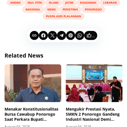
ANEWS
IDUL FITRI
ISLAMI
JATIM
KHAZANAH
LEBARAN
NASIONAL
NEWS
PERISTIWA
PONOROGO
PUSPA ASRI PLALANGAN
...
Related News
Menakar Konstitusionalitas
Mengukir Prestasi Nyata,
Bursa Cawabup Ponorogo
SMKN 2 Ponorogo Gandeng
Saat Perkara Bupati
Industri Nasional Demi
Nonaktif Belum Inkrah
Sesuaikan Kurikulum
August 04, 2026
August 04, 2026