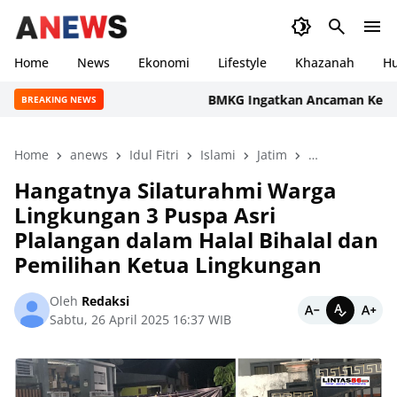
Home
News
Ekonomi
Lifestyle
Khazanah
H
BMKG Ingatkan Ancaman Kekeringan P
BREAKING NEWS
Home
anews
Idul Fitri
Islami
Jatim
Khazanah
L
Hangatnya Silaturahmi Warga
Lingkungan 3 Puspa Asri
Plalangan dalam Halal Bihalal dan
Pemilihan Ketua Lingkungan
Oleh
Redaksi
Sabtu, 26 April 2025 16:37 WIB