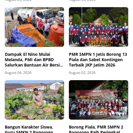
dengan Kebutuhan Dunia
Kerja
Dampak El Nino Mulai
PMR SMPN 1 Jetis Borong 13
Melanda, PMI dan BPBD
Piala dan Sabet Kontingen
Salurkan Bantuan Air Bersih
Terbaik JKP Jatim 2026
ke Desa Terdampak di
August 04, 2026
August 02, 2026
Ponorogo
Bangun Karakter Siswa,
Borong Piala, PMR SMPN 2
Guru SMKN 2 Ponorogo
Ponorogo Raih Peringkat