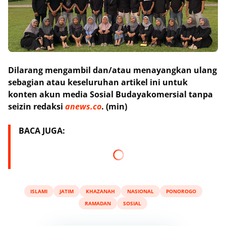
Dilarang mengambil dan/atau menayangkan ulang
sebagian atau keseluruhan artikel ini untuk
konten akun media Sosial Budayakomersial tanpa
seizin redaksi
anews.co
. (min)
BACA JUGA:
ISLAMI
JATIM
KHAZANAH
NASIONAL
PONOROGO
RAMADAN
SOSIAL