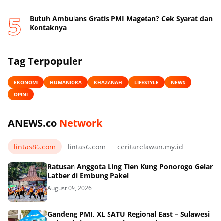
Butuh Ambulans Gratis PMI Magetan? Cek Syarat dan
Kontaknya
Tag Terpopuler
EKONOMI
HUMANIORA
KHAZANAH
LIFESTYLE
NEWS
OPINI
ANEWS.co
Network
lintas86.com
lintas6.com
ceritarelawan.my.id
Ratusan Anggota Ling Tien Kung Ponorogo Gelar
Latber di Embung Pakel
August 09, 2026
Gandeng PMI, XL SATU Regional East – Sulawesi