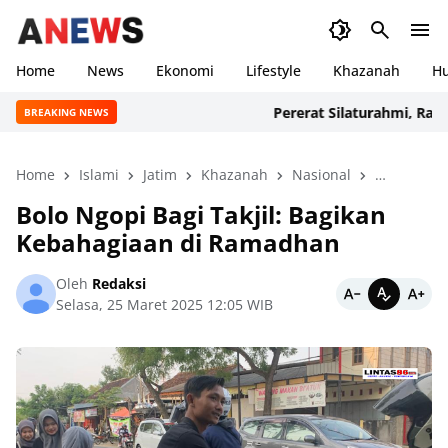
Home
News
Ekonomi
Lifestyle
Khazanah
H
Pererat Silaturahmi, Ratusan
BREAKING NEWS
Home
Islami
Jatim
Khazanah
Nasional
Ponorogo
Bolo Ngopi Bagi Takjil: Bagikan
Kebahagiaan di Ramadhan
Oleh
Redaksi
Selasa, 25 Maret 2025 12:05 WIB