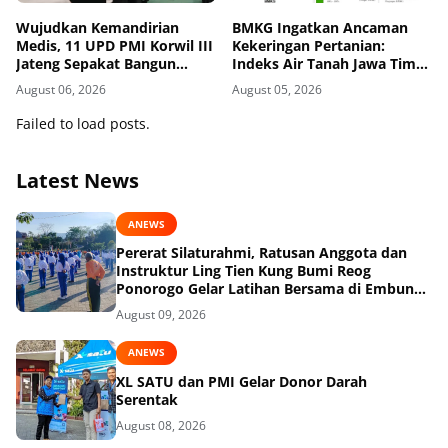
Wujudkan Kemandirian
BMKG Ingatkan Ancaman
Medis, 11 UPD PMI Korwil III
Kekeringan Pertanian:
Jateng Sepakat Bangun
Indeks Air Tanah Jawa Timur
Jejaring Plasma Fraksionasi
Agustus 2026 Masuk
August 06, 2026
August 05, 2026
Berkualitas CPOB
Kategori Kurang
Failed to load posts.
Latest News
ANEWS
Pererat Silaturahmi, Ratusan Anggota dan
Instruktur Ling Tien Kung Bumi Reog
Ponorogo Gelar Latihan Bersama di Embung
Pakel
August 09, 2026
ANEWS
XL SATU dan PMI Gelar Donor Darah
Serentak
August 08, 2026