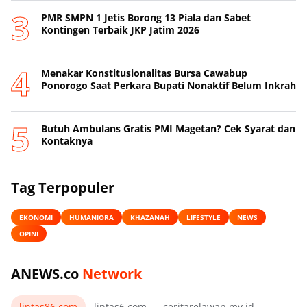
PMR SMPN 1 Jetis Borong 13 Piala dan Sabet
Kontingen Terbaik JKP Jatim 2026
Menakar Konstitusionalitas Bursa Cawabup
Ponorogo Saat Perkara Bupati Nonaktif Belum Inkrah
Butuh Ambulans Gratis PMI Magetan? Cek Syarat dan
Kontaknya
Tag Terpopuler
EKONOMI
HUMANIORA
KHAZANAH
LIFESTYLE
NEWS
OPINI
ANEWS.co
Network
lintas86.com
lintas6.com
ceritarelawan.my.id