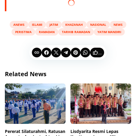
ANEWS
ISLAMI
JATIM
KHAZANAH
NASIONAL
NEWS
PERISTIWA
RAMADAN
TARHIB RAMADAN
YATIM MANDIRI
...
Related News
Pererat Silaturahmi, Ratusan
Lisdyarita Resmi Lepas