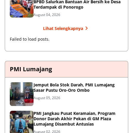
BPBD Salurkan Bantuan Air Bersih ke Desa
Terdampak di Ponorogo
August 04, 2026
Lihat Selengkapnya
Failed to load posts.
PMI Lumajang
Jemput Bola Stok Darah, PMI Lumajang
Sasar Pustu Oro-Oro Ombo
August 05, 2026
PMI Jangkau Pusat Keramaian, Program
Donor Darah Akhir Pekan di GM Plaza
Lumajang Disambut Antusias
August 02, 2026