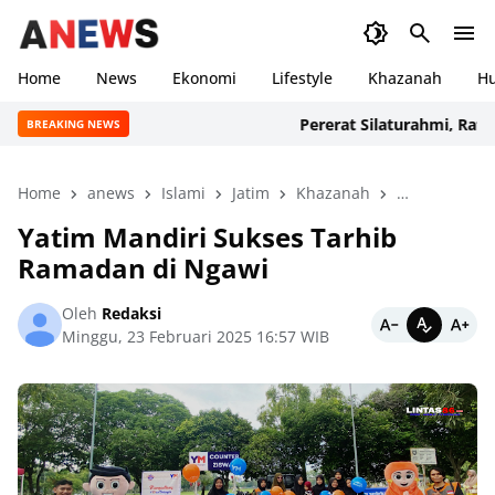
Home
News
Ekonomi
Lifestyle
Khazanah
H
Pererat Silaturahmi, Ratusan
BREAKING NEWS
Home
anews
Islami
Jatim
Khazanah
Nasional
Yatim Mandiri Sukses Tarhib
Ramadan di Ngawi
Oleh
Redaksi
Minggu, 23 Februari 2025 16:57 WIB