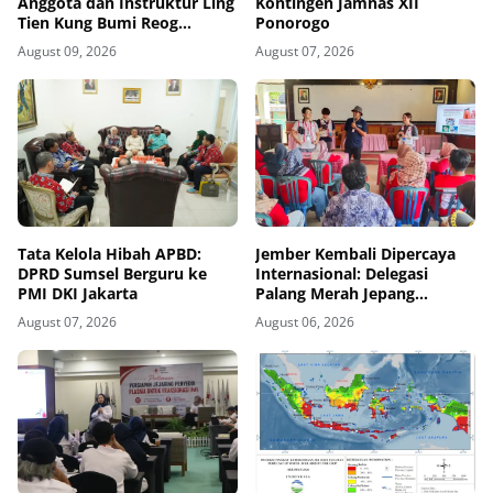
Anggota dan Instruktur Ling
Kontingen Jamnas XII
Tien Kung Bumi Reog
Ponorogo
Ponorogo Gelar Latihan
August 09, 2026
August 07, 2026
Bersama di Embung Pakel
Tata Kelola Hibah APBD:
Jember Kembali Dipercaya
DPRD Sumsel Berguru ke
Internasional: Delegasi
PMI DKI Jakarta
Palang Merah Jepang
Perkuat Kesiapsiagaan
August 07, 2026
August 06, 2026
Bencana di Kawasan Pesisir
dan Sekolah