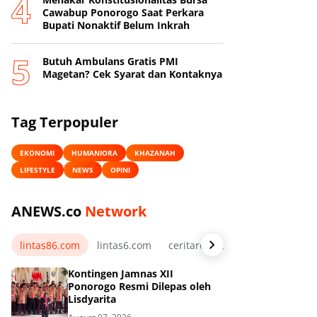
Cawabup Ponorogo Saat Perkara
Bupati Nonaktif Belum Inkrah
Butuh Ambulans Gratis PMI
Magetan? Cek Syarat dan Kontaknya
Tag Terpopuler
EKONOMI
HUMANIORA
KHAZANAH
LIFESTYLE
NEWS
OPINI
ANEWS.co
Network
lintas86.com
lintas6.com
ceritarelawan.my.id
Kontingen Jamnas XII
Ponorogo Resmi Dilepas oleh
Lisdyarita