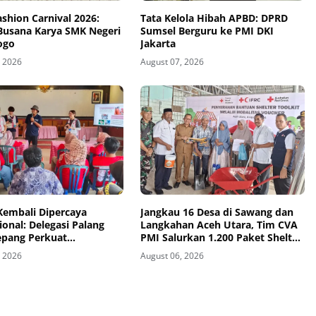
ashion Carnival 2026:
Tata Kelola Hibah APBD: DPRD
 Busana Karya SMK Negeri
Sumsel Berguru ke PMI DKI
ogo
Jakarta
, 2026
August 07, 2026
Kembali Dipercaya
Jangkau 16 Desa di Sawang dan
ional: Delegasi Palang
Langkahan Aceh Utara, Tim CVA
epang Perkuat
PMI Salurkan 1.200 Paket Shelter
agaan Bencana di
Toolkit
, 2026
August 06, 2026
 Pesisir dan Sekolah