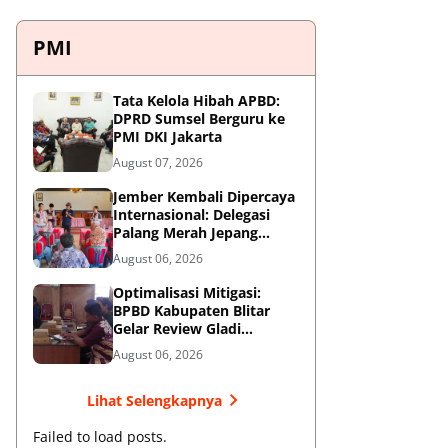
PMI
Tata Kelola Hibah APBD:
DPRD Sumsel Berguru ke
PMI DKI Jakarta
August 07, 2026
Jember Kembali Dipercaya
Internasional: Delegasi
Palang Merah Jepang
Perkuat Kesiapsiagaan
August 06, 2026
Bencana di Kawasan
Pesisir dan Sekolah
Optimalisasi Mitigasi:
BPBD Kabupaten Blitar
Gelar Review Gladi
Kontinjensi Erupsi Gunung
August 06, 2026
Kelud
Lihat Selengkapnya
Failed to load posts.