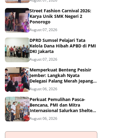
August 07, 2026
Street Fashion Carnival 2026:
Karya Unik SMK Negeri 2
Ponorogo
August 07, 2026
DPRD Sumsel Pelajari Tata
Kelola Dana Hibah APBD di PMI
DKI Jakarta
August 07, 2026
Memperkuat Benteng Pesisir
Jember: Langkah Nyata
Delegasi Palang Merah Jepang
Dampingi Relawan dan Sekolah
August 06, 2026
Tangguh Bencana
Perkuat Pemulihan Pasca-
Bencana, PMI dan Mitra
Internasional Salurkan Shelter
Toolkit untuk 1.200 Keluarga di
August 06, 2026
Aceh Utara