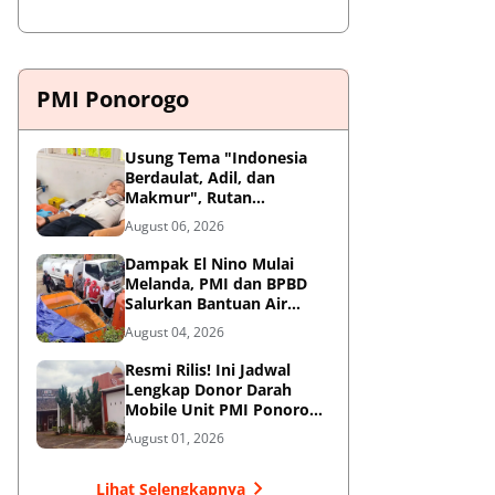
PMI Ponorogo
Usung Tema "Indonesia
Berdaulat, Adil, dan
Makmur", Rutan
Ponorogo Gelar Donor
August 06, 2026
Darah Kemanusiaan
Sambut HUT RI ke-81
Dampak El Nino Mulai
Melanda, PMI dan BPBD
Salurkan Bantuan Air
Bersih ke Desa Terdampak
August 04, 2026
di Ponorogo
Resmi Rilis! Ini Jadwal
Lengkap Donor Darah
Mobile Unit PMI Ponorogo
Agustus 2026
August 01, 2026
Lihat Selengkapnya