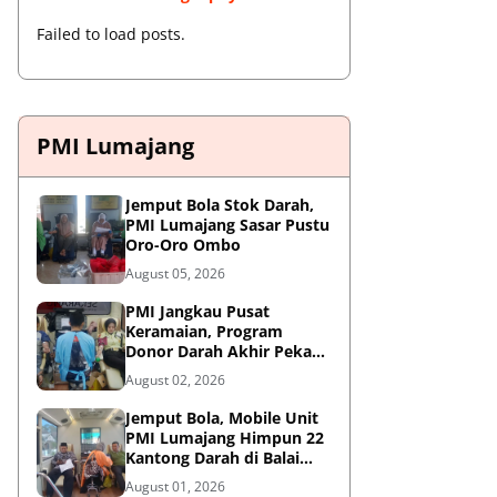
Failed to load posts.
PMI Lumajang
Jemput Bola Stok Darah,
PMI Lumajang Sasar Pustu
Oro-Oro Ombo
August 05, 2026
PMI Jangkau Pusat
Keramaian, Program
Donor Darah Akhir Pekan
di GM Plaza Lumajang
August 02, 2026
Disambut Antusias
Jemput Bola, Mobile Unit
PMI Lumajang Himpun 22
Kantong Darah di Balai
Desa Jatirejo Kunir
August 01, 2026