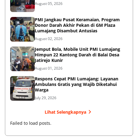
August 05, 2026
PMI Jangkau Pusat Keramaian, Program
Donor Darah Akhir Pekan di GM Plaza
Lumajang Disambut Antusias
August 02, 2026
Jemput Bola, Mobile Unit PMI Lumajang
Himpun 22 Kantong Darah di Balai Desa
Jatirejo Kunir
August 01, 2026
Respons Cepat PMI Lumajang: Layanan
Ambulans Gratis yang Wajib Diketahui
Warga
July 29, 2026
Lihat Selengkapnya
Failed to load posts.