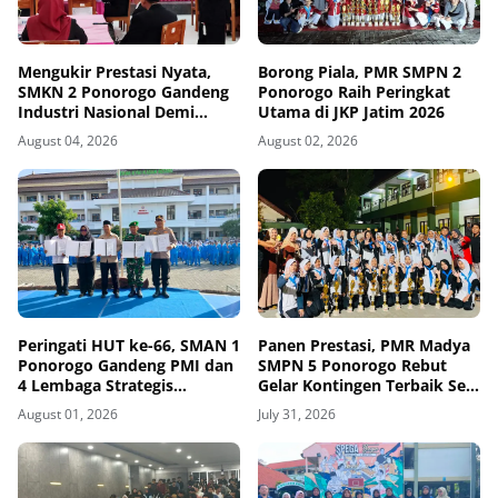
Mengukir Prestasi Nyata,
Borong Piala, PMR SMPN 2
SMKN 2 Ponorogo Gandeng
Ponorogo Raih Peringkat
Industri Nasional Demi
Utama di JKP Jatim 2026
Sesuaikan Kurikulum
August 04, 2026
August 02, 2026
dengan Kebutuhan Dunia
Kerja
Peringati HUT ke-66, SMAN 1
Panen Prestasi, PMR Madya
Ponorogo Gandeng PMI dan
SMPN 5 Ponorogo Rebut
4 Lembaga Strategis
Gelar Kontingen Terbaik Se-
Tegakkan Sekolah
Jawa Timur
August 01, 2026
July 31, 2026
Berintegritas, Sesmenko
Dorong Sinergi Alumni
Nasional