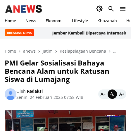
Home
News
Ekonomi
Lifestyle
Khazanah
H
Jember Kembali Dipercaya Internasional: Deleg
BREAKING NEWS
Home
anews
Jatim
Kesiapsiagaan Bencana
Lifestyle
PMI Gelar Sosialisasi Bahaya
Bencana Alam untuk Ratusan
Siswa di Lumajang
Oleh
Redaksi
Senin, 24 Februari 2025 07:58 WIB