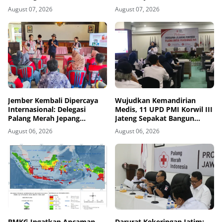
August 07, 2026
August 07, 2026
Jember Kembali Dipercaya
Wujudkan Kemandirian
Internasional: Delegasi
Medis, 11 UPD PMI Korwil III
Palang Merah Jepang
Jateng Sepakat Bangun
Perkuat Kesiapsiagaan
Jejaring Plasma Fraksionasi
August 06, 2026
August 06, 2026
Bencana di Kawasan Pesisir
Berkualitas CPOB
dan Sekolah
BMKG Ingatkan Ancaman
Darurat Kekeringan Jatim: