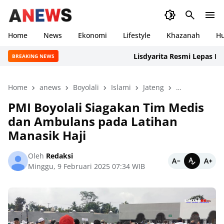
Home
News
Ekonomi
Lifestyle
Khazanah
H
Lisdyarita Resmi Lepas Kontin
BREAKING NEWS
Home
anews
Boyolali
Islami
Jateng
Khazanah
PMI Boyolali Siagakan Tim Medis
dan Ambulans pada Latihan
Manasik Haji
Oleh
Redaksi
Minggu, 9 Februari 2025 07:34 WIB