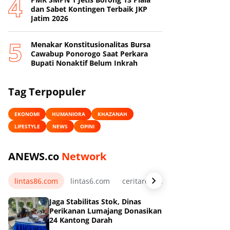
dan Sabet Kontingen Terbaik JKP
Jatim 2026
Menakar Konstitusionalitas Bursa
Cawabup Ponorogo Saat Perkara
Bupati Nonaktif Belum Inkrah
Tag Terpopuler
EKONOMI
HUMANIORA
KHAZANAH
LIFESTYLE
NEWS
OPINI
ANEWS.co
Network
lintas86.com
lintas6.com
ceritarelawan.my.id
Jaga Stabilitas Stok, Dinas
Perikanan Lumajang Donasikan
24 Kantong Darah