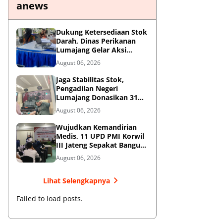
anews
Dukung Ketersediaan Stok
Darah, Dinas Perikanan
Lumajang Gelar Aksi
Donor Darah
August 06, 2026
Jaga Stabilitas Stok,
Pengadilan Negeri
Lumajang Donasikan 31
Kantong Darah Melalui
August 06, 2026
PMI
Wujudkan Kemandirian
Medis, 11 UPD PMI Korwil
III Jateng Sepakat Bangun
Jejaring Plasma
August 06, 2026
Fraksionasi Berkualitas
CPOB
Lihat Selengkapnya
Failed to load posts.