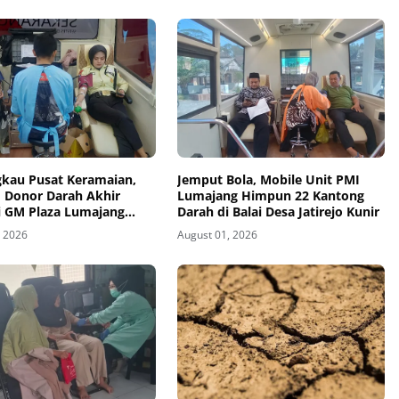
gkau Pusat Keramaian,
Jemput Bola, Mobile Unit PMI
 Donor Darah Akhir
Lumajang Himpun 22 Kantong
i GM Plaza Lumajang
Darah di Balai Desa Jatirejo Kunir
t Antusias
, 2026
August 01, 2026