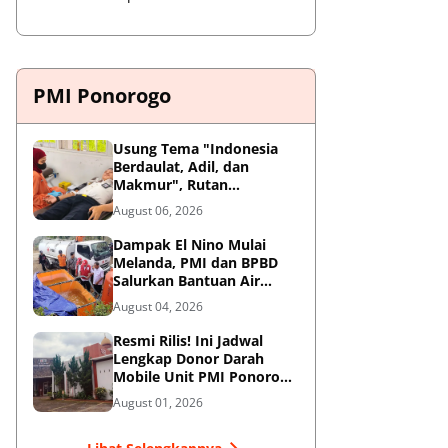
PMI Ponorogo
Usung Tema "Indonesia
Berdaulat, Adil, dan
Makmur", Rutan
Ponorogo Gelar Donor
August 06, 2026
Darah Kemanusiaan
Sambut HUT RI ke-81
Dampak El Nino Mulai
Melanda, PMI dan BPBD
Salurkan Bantuan Air
Bersih ke Desa Terdampak
August 04, 2026
di Ponorogo
Resmi Rilis! Ini Jadwal
Lengkap Donor Darah
Mobile Unit PMI Ponorogo
Agustus 2026
August 01, 2026