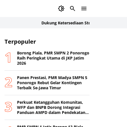
Dukung Ketersediaan Stok Darah, Dinas Perikanan L
majang
Terpopuler
Borong Piala, PMR SMPN 2 Ponorogo
Raih Peringkat Utama di JKP Jatim
2026
Panen Prestasi, PMR Madya SMPN 5
Ponorogo Rebut Gelar Kontingen
Terbaik Se-Jawa Timur
Perkuat Ketangguhan Komunitas,
WFP dan BNPB Dorong Integrasi
Panduan AMPD dalam Pendekatan
Destana
PMR SMPN 1 Jetis Borong 13 Piala