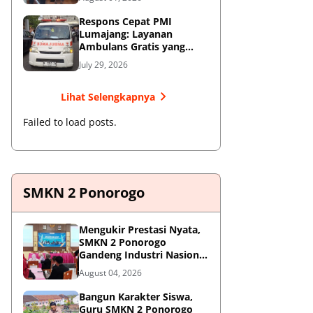
Respons Cepat PMI
Lumajang: Layanan
Ambulans Gratis yang
Wajib Diketahui Warga
July 29, 2026
Lihat Selengkapnya
Failed to load posts.
SMKN 2 Ponorogo
Mengukir Prestasi Nyata,
SMKN 2 Ponorogo
Gandeng Industri Nasional
Demi Sesuaikan
August 04, 2026
Kurikulum dengan
Kebutuhan Dunia Kerja
Bangun Karakter Siswa,
Guru SMKN 2 Ponorogo