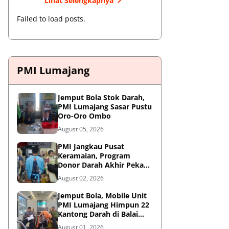
Lihat Selengkapnya
Failed to load posts.
PMI Lumajang
Jemput Bola Stok Darah,
PMI Lumajang Sasar Pustu
Oro-Oro Ombo
August 05, 2026
PMI Jangkau Pusat
Keramaian, Program
Donor Darah Akhir Pekan
di GM Plaza Lumajang
August 02, 2026
Disambut Antusias
Jemput Bola, Mobile Unit
PMI Lumajang Himpun 22
Kantong Darah di Balai
Desa Jatirejo Kunir
August 01, 2026