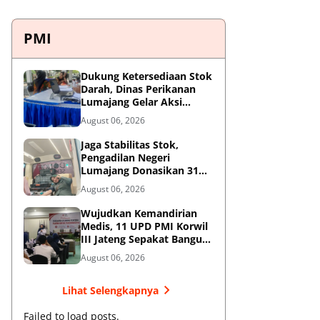
PMI
Dukung Ketersediaan Stok
Darah, Dinas Perikanan
Lumajang Gelar Aksi
Donor Darah
August 06, 2026
Jaga Stabilitas Stok,
Pengadilan Negeri
Lumajang Donasikan 31
Kantong Darah Melalui
August 06, 2026
PMI
Wujudkan Kemandirian
Medis, 11 UPD PMI Korwil
III Jateng Sepakat Bangun
Jejaring Plasma
August 06, 2026
Fraksionasi Berkualitas
CPOB
Lihat Selengkapnya
Failed to load posts.