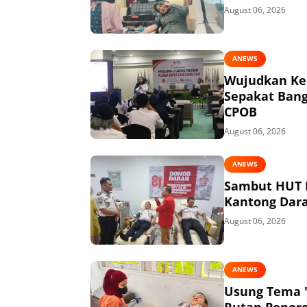
August 06, 2026
ANEWS
Wujudkan Kem
Sepakat Bang
CPOB
August 06, 2026
ANEWS
Sambut HUT R
Kantong Dar
August 06, 2026
ANEWS
Usung Tema "
Rutan Ponor