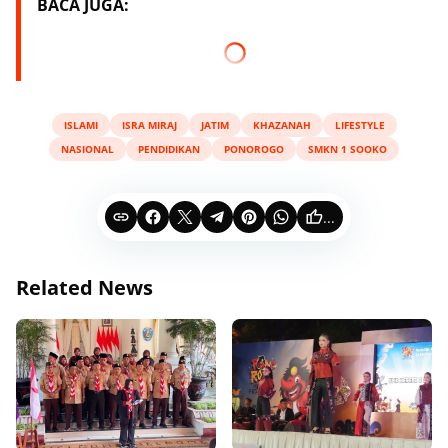
BACA JUGA:
ISLAMI
ISRA MIRAJ
JATIM
KHAZANAH
LIFESTYLE
NASIONAL
PENDIDIKAN
PONOROGO
SMKN 1 SOOKO
...
Related News