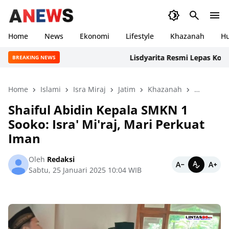
Home
News
Ekonomi
Lifestyle
Khazanah
H
Lisdyarita Resmi Lepas Kontinge
BREAKING NEWS
Home
Islami
Isra Miraj
Jatim
Khazanah
Lifestyle
Shaiful Abidin Kepala SMKN 1
Sooko: Isra' Mi'raj, Mari Perkuat
Iman
Oleh
Redaksi
Sabtu, 25 Januari 2025 10:04 WIB