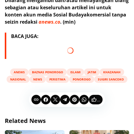
Dilarang mengambil dan/atau menayangkan ulang
sebagian atau keseluruhan artikel ini untuk
konten akun media Sosial Budayakomersial tanpa
seizin redaksi
anews.co
. (min)
BACA JUGA:
ANEWS
BAZNAS PONOROGO
ISLAMI
JATIM
KHAZANAH
NASIONAL
NEWS
PERISTIWA
PONOROGO
SUGIRI SANCOKO
...
Related News