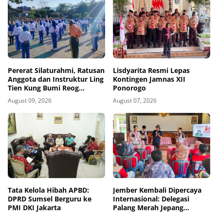
Pererat Silaturahmi, Ratusan
Lisdyarita Resmi Lepas
Anggota dan Instruktur Ling
Kontingen Jamnas XII
Tien Kung Bumi Reog
Ponorogo
Ponorogo Gelar Latihan
August 09, 2026
August 07, 2026
Bersama di Embung Pakel
Tata Kelola Hibah APBD:
Jember Kembali Dipercaya
DPRD Sumsel Berguru ke
Internasional: Delegasi
PMI DKI Jakarta
Palang Merah Jepang
Perkuat Kesiapsiagaan