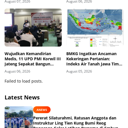
August 07, 2026
August 06, 2026
Bencana di Kawasan Pesisir
dan Sekolah
Wujudkan Kemandirian
BMKG Ingatkan Ancaman
Medis, 11 UPD PMI Korwil III
Kekeringan Pertanian:
Jateng Sepakat Bangun
Indeks Air Tanah Jawa Timur
Jejaring Plasma Fraksionasi
Agustus 2026 Masuk
August 06, 2026
August 05, 2026
Berkualitas CPOB
Kategori Kurang
Failed to load posts.
Latest News
ANEWS
Pererat Silaturahmi, Ratusan Anggota dan
Instruktur Ling Tien Kung Bumi Reog