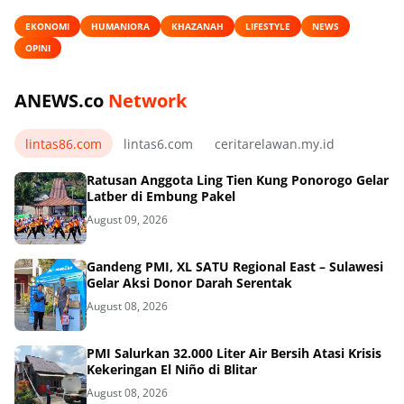
EKONOMI
HUMANIORA
KHAZANAH
LIFESTYLE
NEWS
OPINI
ANEWS.co
Network
lintas86.com
lintas6.com
ceritarelawan.my.id
Ratusan Anggota Ling Tien Kung Ponorogo Gelar
Latber di Embung Pakel
August 09, 2026
Gandeng PMI, XL SATU Regional East – Sulawesi
Gelar Aksi Donor Darah Serentak
August 08, 2026
PMI Salurkan 32.000 Liter Air Bersih Atasi Krisis
Kekeringan El Niño di Blitar
August 08, 2026