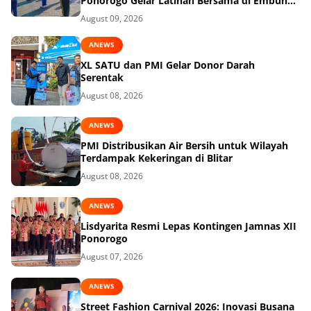
Ponorogo Gelar Latihan Bersama di Embung
Pakel
August 09, 2026
ANEWS
XL SATU dan PMI Gelar Donor Darah
Serentak
August 08, 2026
ANEWS
PMI Distribusikan Air Bersih untuk Wilayah
Terdampak Kekeringan di Blitar
August 08, 2026
ANEWS
Lisdyarita Resmi Lepas Kontingen Jamnas XII
Ponorogo
August 07, 2026
ANEWS
Street Fashion Carnival 2026: Inovasi Busana