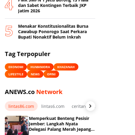
dan Sabet Kontingen Terbaik JKP
Jatim 2026
Menakar Konstitusionalitas Bursa
Cawabup Ponorogo Saat Perkara
Bupati Nonaktif Belum Inkrah
Tag Terpopuler
EKONOMI
HUMANIORA
KHAZANAH
LIFESTYLE
NEWS
OPINI
ANEWS.co
Network
lintas86.com
lintas6.com
ceritarelawan.my.id
Memperkuat Benteng Pesisir
Jember: Langkah Nyata
Delegasi Palang Merah Jepang
Dampingi Relawan dan Sekolah