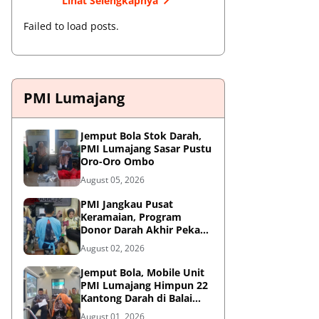
Lihat Selengkapnya
Failed to load posts.
PMI Lumajang
Jemput Bola Stok Darah,
PMI Lumajang Sasar Pustu
Oro-Oro Ombo
August 05, 2026
PMI Jangkau Pusat
Keramaian, Program
Donor Darah Akhir Pekan
di GM Plaza Lumajang
August 02, 2026
Disambut Antusias
Jemput Bola, Mobile Unit
PMI Lumajang Himpun 22
Kantong Darah di Balai
Desa Jatirejo Kunir
August 01, 2026