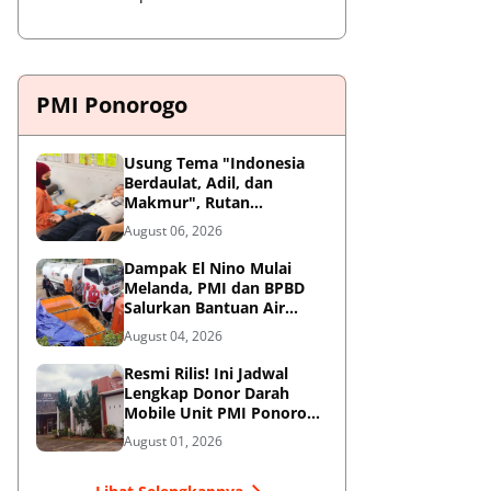
PMI Ponorogo
Usung Tema "Indonesia
Berdaulat, Adil, dan
Makmur", Rutan
Ponorogo Gelar Donor
August 06, 2026
Darah Kemanusiaan
Sambut HUT RI ke-81
Dampak El Nino Mulai
Melanda, PMI dan BPBD
Salurkan Bantuan Air
Bersih ke Desa Terdampak
August 04, 2026
di Ponorogo
Resmi Rilis! Ini Jadwal
Lengkap Donor Darah
Mobile Unit PMI Ponorogo
Agustus 2026
August 01, 2026