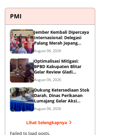
PMI
Jember Kembali Dipercaya
Internasional: Delegasi
Palang Merah Jepang
Perkuat Kesiapsiagaan
August 06, 2026
Bencana di Kawasan
Pesisir dan Sekolah
Optimalisasi Mitigasi:
BPBD Kabupaten Blitar
Gelar Review Gladi
Kontinjensi Erupsi Gunung
August 06, 2026
Kelud
Dukung Ketersediaan Stok
Darah, Dinas Perikanan
Lumajang Gelar Aksi
Donor Darah
August 06, 2026
Lihat Selengkapnya
Failed to load posts.