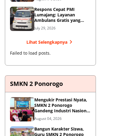
Respons Cepat PMI
Lumajang: Layanan
Ambulans Gratis yang
Wajib Diketahui Warga
July 29, 2026
Lihat Selengkapnya
Failed to load posts.
SMKN 2 Ponorogo
Mengukir Prestasi Nyata,
SMKN 2 Ponorogo
Gandeng Industri Nasional
Demi Sesuaikan
August 04, 2026
Kurikulum dengan
Kebutuhan Dunia Kerja
Bangun Karakter Siswa,
Guru SMKN 2 Ponorogo