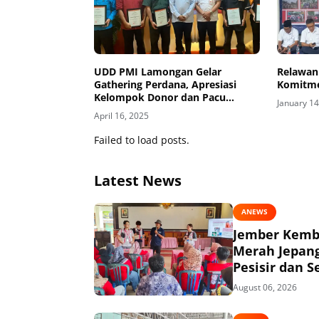
UDD PMI Lamongan Gelar
Relawan
Gathering Perdana, Apresiasi
Komitm
Kelompok Donor dan Pacu
January 14
Semangat Pelestarian Donor
April 16, 2025
Darah
Failed to load posts.
Latest News
ANEWS
Jember Kemba
Merah Jepang
Pesisir dan S
August 06, 2026