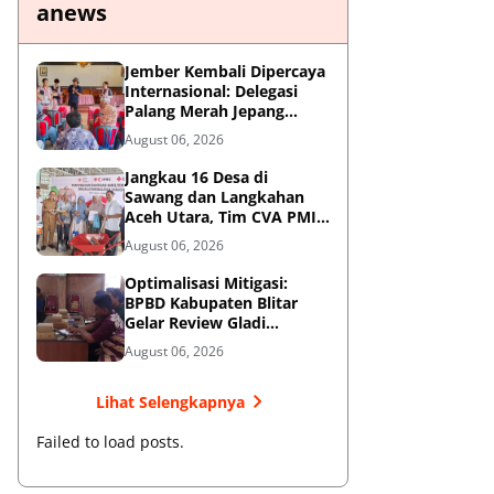
anews
Jember Kembali Dipercaya
Internasional: Delegasi
Palang Merah Jepang
Perkuat Kesiapsiagaan
August 06, 2026
Bencana di Kawasan
Pesisir dan Sekolah
Jangkau 16 Desa di
Sawang dan Langkahan
Aceh Utara, Tim CVA PMI
Salurkan 1.200 Paket
August 06, 2026
Shelter Toolkit
Optimalisasi Mitigasi:
BPBD Kabupaten Blitar
Gelar Review Gladi
Kontinjensi Erupsi Gunung
August 06, 2026
Kelud
Lihat Selengkapnya
Failed to load posts.