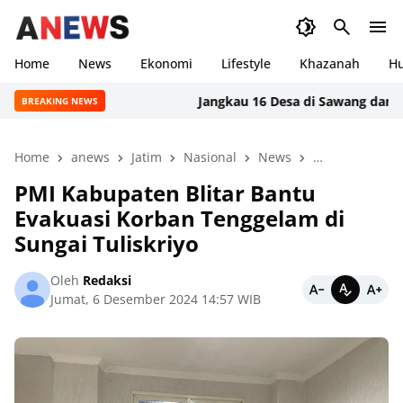
Home
News
Ekonomi
Lifestyle
Khazanah
H
Jangkau 16 Desa di Sawang dan Langkah
BREAKING NEWS
Home
anews
Jatim
Nasional
News
peristiwa
P
PMI Kabupaten Blitar Bantu
Evakuasi Korban Tenggelam di
Sungai Tuliskriyo
Oleh
Redaksi
Jumat, 6 Desember 2024 14:57 WIB