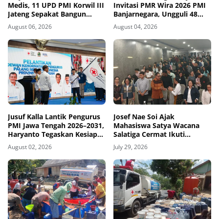
Medis, 11 UPD PMI Korwil III
Invitasi PMR Wira 2026 PMI
Jateng Sepakat Bangun
Banjarnegara, Ungguli 48
Jejaring Plasma Fraksionasi
Tim
August 06, 2026
August 04, 2026
Berkualitas CPOB
Jusuf Kalla Lantik Pengurus
Josef Nae Soi Ajak
PMI Jawa Tengah 2026–2031,
Mahasiswa Satya Wacana
Haryanto Tegaskan Kesiapan
Salatiga Cermat Ikuti
Abdi Kemanusiaan
Dinamika Geopolitik Global
August 02, 2026
July 29, 2026