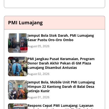
PMI Lumajang
Jemput Bola Stok Darah, PMI Lumajang
Sasar Pustu Oro-Oro Ombo
August 05, 2026
PMI Jangkau Pusat Keramaian, Program
Donor Darah Akhir Pekan di GM Plaza
Lumajang Disambut Antusias
August 02, 2026
Jemput Bola, Mobile Unit PMI Lumajang
Himpun 22 Kantong Darah di Balai Desa
Jatirejo Kunir
August 01, 2026
Respons Cepat PMI Lumajang: Layanan