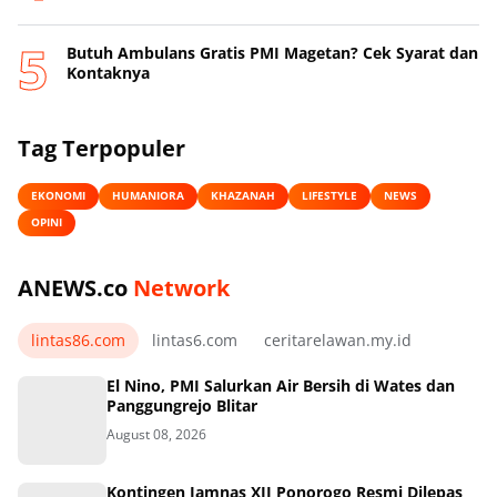
Butuh Ambulans Gratis PMI Magetan? Cek Syarat dan
Kontaknya
Tag Terpopuler
EKONOMI
HUMANIORA
KHAZANAH
LIFESTYLE
NEWS
OPINI
ANEWS.co
Network
lintas86.com
lintas6.com
ceritarelawan.my.id
El Nino, PMI Salurkan Air Bersih di Wates dan
Panggungrejo Blitar
August 08, 2026
Kontingen Jamnas XII Ponorogo Resmi Dilepas