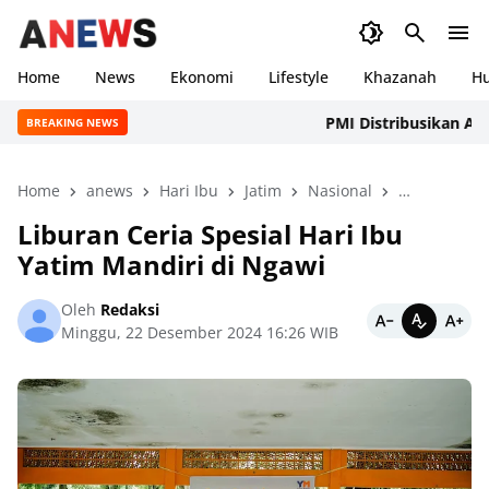
Home
News
Ekonomi
Lifestyle
Khazanah
H
PMI Distribusikan Air Be
BREAKING NEWS
Home
anews
Hari Ibu
Jatim
Nasional
News
Ng
Liburan Ceria Spesial Hari Ibu
Yatim Mandiri di Ngawi
Oleh
Redaksi
Minggu, 22 Desember 2024 16:26 WIB