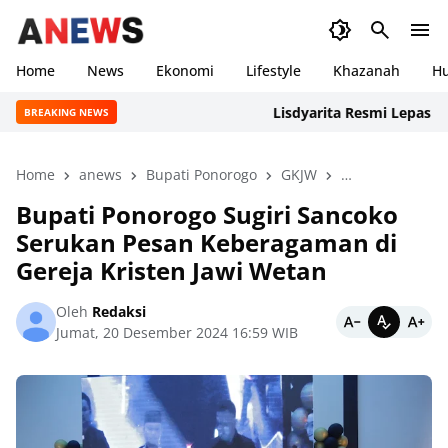
Home
News
Ekonomi
Lifestyle
Khazanah
H
Lisdyarita Resmi Lepas Konti
BREAKING NEWS
Home
anews
Bupati Ponorogo
GKJW
GKJW Ponorogo
Bupati Ponorogo Sugiri Sancoko
Serukan Pesan Keberagaman di
Gereja Kristen Jawi Wetan
Oleh
Redaksi
Jumat, 20 Desember 2024 16:59 WIB