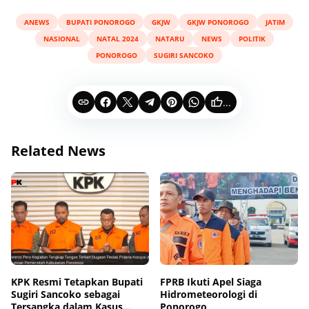
ANEWS
BUPATI PONOROGO
GKJW
GKJW PONOROGO
JATIM
NASIONAL
NATAL 2024
NATARU
NEWS
POLITIK
PONOROGO
SUGIRI SANCOKO
...
Related News
KPK Resmi Tetapkan Bupati
FPRB Ikuti Apel Siaga
Sugiri Sancoko sebagai
Hidrometeorologi di
Tersangka dalam Kasus
Ponorogo