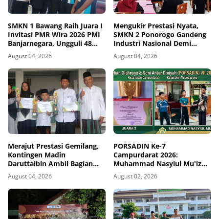
SMKN 1 Bawang Raih Juara I
Mengukir Prestasi Nyata,
Invitasi PMR Wira 2026 PMI
SMKN 2 Ponorogo Gandeng
Banjarnegara, Ungguli 48
Industri Nasional Demi
Tim
Sesuaikan Kurikulum
August 04, 2026
August 04, 2026
dengan Kebutuhan Dunia
Kerja
Merajut Prestasi Gemilang,
PORSADIN Ke-7
Kontingen Madin
Campurdarat 2026:
Daruttaibin Ambil Bagian
Muhammad Nasyiul Mu'iz
Penuh dan Berjaya dalam
Sukses Raih Juara 2 Tenis
August 04, 2026
August 02, 2026
Seleksi PORSADIN
Meja Putra Wustho
Campurdarat 2026