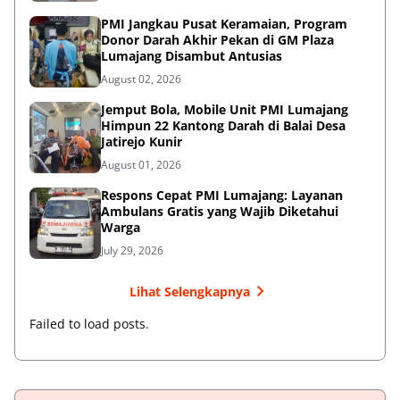
PMI Jangkau Pusat Keramaian, Program
Donor Darah Akhir Pekan di GM Plaza
Lumajang Disambut Antusias
August 02, 2026
Jemput Bola, Mobile Unit PMI Lumajang
Himpun 22 Kantong Darah di Balai Desa
Jatirejo Kunir
August 01, 2026
Respons Cepat PMI Lumajang: Layanan
Ambulans Gratis yang Wajib Diketahui
Warga
July 29, 2026
Lihat Selengkapnya
Failed to load posts.