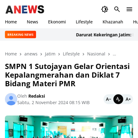
Home
News
Ekonomi
Lifestyle
Khazanah
H
Darurat Kekeringan Jatim: PMI dan 
BREAKING NEWS
Home
anews
Jatim
Lifestyle
Nasional
Pendidikan
SMPN 1 Sutojayan Gelar Orientasi
Kepalangmerahan dan Diklat 7
Bidang Materi PMR
Oleh
Redaksi
Sabtu, 2 November 2024 08:15 WIB