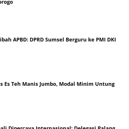
orogo
Hibah APBD: DPRD Sumsel Berguru ke PMI DKI
is Es Teh Manis Jumbo, Modal Minim Untung
li Dipercaya Internasional: Delegasi Palang