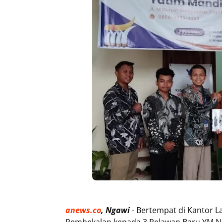
anews.co
, Ngawi
- Bertempat di Kantor L
Pembekalan kepada 3 Relawan Baru YM Nga