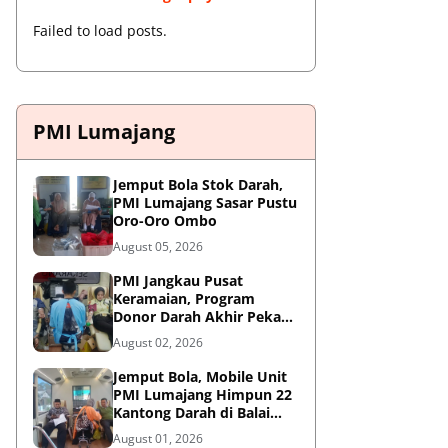
Failed to load posts.
PMI Lumajang
Jemput Bola Stok Darah,
PMI Lumajang Sasar Pustu
Oro-Oro Ombo
August 05, 2026
PMI Jangkau Pusat
Keramaian, Program
Donor Darah Akhir Pekan
di GM Plaza Lumajang
August 02, 2026
Disambut Antusias
Jemput Bola, Mobile Unit
PMI Lumajang Himpun 22
Kantong Darah di Balai
Desa Jatirejo Kunir
August 01, 2026