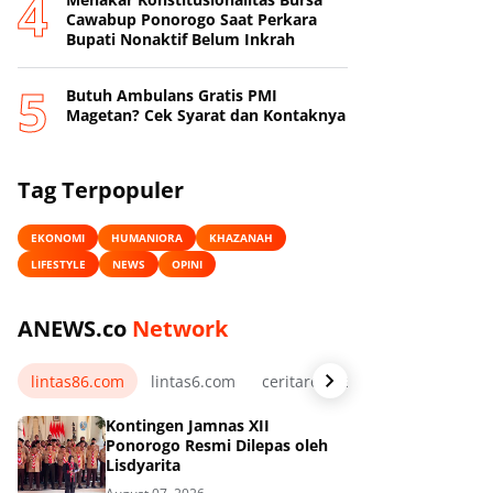
Cawabup Ponorogo Saat Perkara
Bupati Nonaktif Belum Inkrah
Butuh Ambulans Gratis PMI
Magetan? Cek Syarat dan Kontaknya
Tag Terpopuler
EKONOMI
HUMANIORA
KHAZANAH
LIFESTYLE
NEWS
OPINI
ANEWS.co
Network
lintas86.com
lintas6.com
ceritarelawan.my.id
Kontingen Jamnas XII
Ponorogo Resmi Dilepas oleh
Lisdyarita