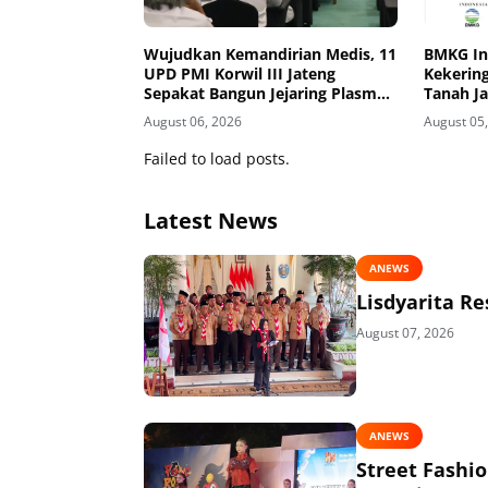
Wujudkan Kemandirian Medis, 11
BMKG In
UPD PMI Korwil III Jateng
Kekering
Sepakat Bangun Jejaring Plasma
Tanah J
Fraksionasi Berkualitas CPOB
Masuk K
August 06, 2026
August 05
Failed to load posts.
Latest News
ANEWS
Lisdyarita R
August 07, 2026
ANEWS
Street Fashi