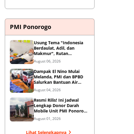
PMI Ponorogo
Usung Tema "Indonesia
Berdaulat, Adil, dan
Makmur", Rutan
Ponorogo Gelar Donor
August 06, 2026
Darah Kemanusiaan
Sambut HUT RI ke-81
Dampak El Nino Mulai
Melanda, PMI dan BPBD
Salurkan Bantuan Air
Bersih ke Desa Terdampak
August 04, 2026
di Ponorogo
Resmi Rilis! Ini Jadwal
Lengkap Donor Darah
Mobile Unit PMI Ponorogo
Agustus 2026
August 01, 2026
Lihat Selengkapnya