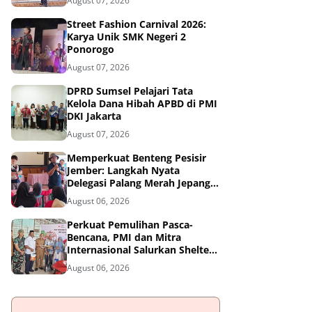
August 07, 2026
Street Fashion Carnival 2026:
Karya Unik SMK Negeri 2
Ponorogo
August 07, 2026
DPRD Sumsel Pelajari Tata
Kelola Dana Hibah APBD di PMI
DKI Jakarta
August 07, 2026
Memperkuat Benteng Pesisir
Jember: Langkah Nyata
Delegasi Palang Merah Jepang
Dampingi Relawan dan Sekolah
August 06, 2026
Tangguh Bencana
Perkuat Pemulihan Pasca-
Bencana, PMI dan Mitra
Internasional Salurkan Shelter
Toolkit untuk 1.200 Keluarga di
August 06, 2026
Aceh Utara