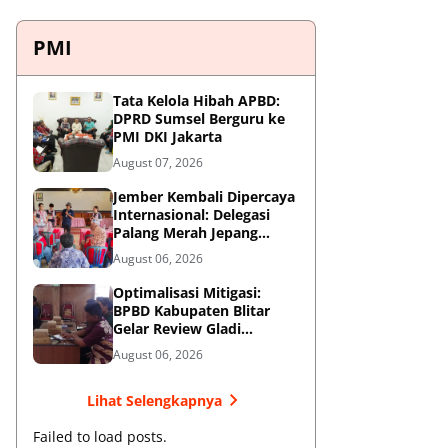
PMI
Tata Kelola Hibah APBD:
DPRD Sumsel Berguru ke
PMI DKI Jakarta
August 07, 2026
Jember Kembali Dipercaya
Internasional: Delegasi
Palang Merah Jepang
Perkuat Kesiapsiagaan
August 06, 2026
Bencana di Kawasan
Pesisir dan Sekolah
Optimalisasi Mitigasi:
BPBD Kabupaten Blitar
Gelar Review Gladi
Kontinjensi Erupsi Gunung
August 06, 2026
Kelud
Lihat Selengkapnya
Failed to load posts.