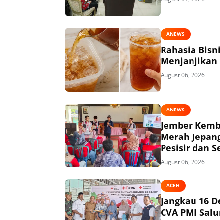
ANEWS
Rahasia Bisn
Menjanjikan
August 06, 2026
ANEWS
Jember Kemba
Merah Jepang
Pesisir dan S
August 06, 2026
ACEH
Jangkau 16 D
CVA PMI Salur