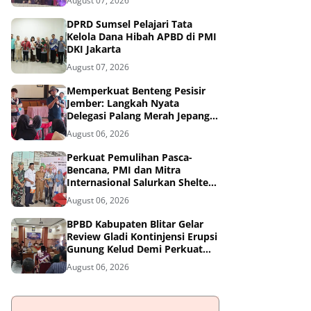
August 07, 2026
DPRD Sumsel Pelajari Tata
Kelola Dana Hibah APBD di PMI
DKI Jakarta
August 07, 2026
Memperkuat Benteng Pesisir
Jember: Langkah Nyata
Delegasi Palang Merah Jepang
Dampingi Relawan dan Sekolah
August 06, 2026
Tangguh Bencana
Perkuat Pemulihan Pasca-
Bencana, PMI dan Mitra
Internasional Salurkan Shelter
Toolkit untuk 1.200 Keluarga di
August 06, 2026
Aceh Utara
BPBD Kabupaten Blitar Gelar
Review Gladi Kontinjensi Erupsi
Gunung Kelud Demi Perkuat
Mitigasi Bencana
August 06, 2026