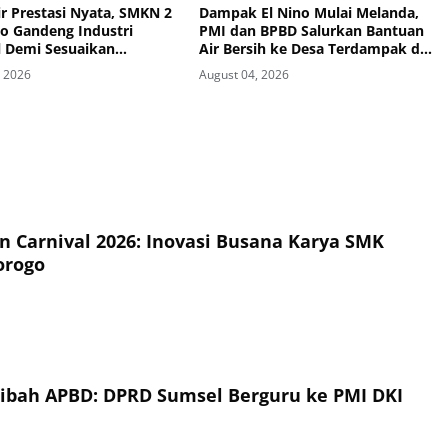
r Prestasi Nyata, SMKN 2
Dampak El Nino Mulai Melanda,
o Gandeng Industri
PMI dan BPBD Salurkan Bantuan
l Demi Sesuaikan
Air Bersih ke Desa Terdampak di
um dengan Kebutuhan
Ponorogo
, 2026
August 04, 2026
rja
on Carnival 2026: Inovasi Busana Karya SMK
orogo
Hibah APBD: DPRD Sumsel Berguru ke PMI DKI