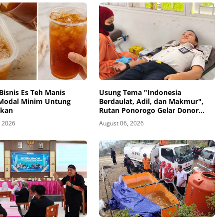
Bisnis Es Teh Manis
Usung Tema "Indonesia
Modal Minim Untung
Berdaulat, Adil, dan Makmur",
ikan
Rutan Ponorogo Gelar Donor
Darah Kemanusiaan Sambut HUT
, 2026
August 06, 2026
RI ke-81