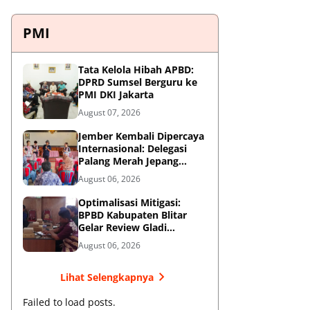
PMI
Tata Kelola Hibah APBD:
DPRD Sumsel Berguru ke
PMI DKI Jakarta
August 07, 2026
Jember Kembali Dipercaya
Internasional: Delegasi
Palang Merah Jepang
Perkuat Kesiapsiagaan
August 06, 2026
Bencana di Kawasan
Pesisir dan Sekolah
Optimalisasi Mitigasi:
BPBD Kabupaten Blitar
Gelar Review Gladi
Kontinjensi Erupsi Gunung
August 06, 2026
Kelud
Lihat Selengkapnya
Failed to load posts.