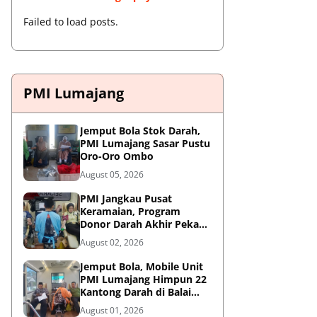
Failed to load posts.
PMI Lumajang
Jemput Bola Stok Darah,
PMI Lumajang Sasar Pustu
Oro-Oro Ombo
August 05, 2026
PMI Jangkau Pusat
Keramaian, Program
Donor Darah Akhir Pekan
di GM Plaza Lumajang
August 02, 2026
Disambut Antusias
Jemput Bola, Mobile Unit
PMI Lumajang Himpun 22
Kantong Darah di Balai
Desa Jatirejo Kunir
August 01, 2026