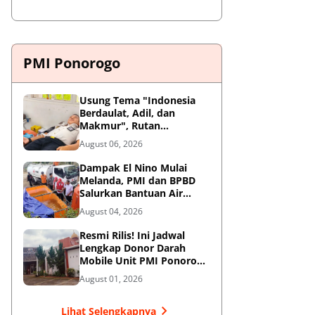
PMI Ponorogo
Usung Tema "Indonesia
Berdaulat, Adil, dan
Makmur", Rutan
Ponorogo Gelar Donor
August 06, 2026
Darah Kemanusiaan
Sambut HUT RI ke-81
Dampak El Nino Mulai
Melanda, PMI dan BPBD
Salurkan Bantuan Air
Bersih ke Desa Terdampak
August 04, 2026
di Ponorogo
Resmi Rilis! Ini Jadwal
Lengkap Donor Darah
Mobile Unit PMI Ponorogo
Agustus 2026
August 01, 2026
Lihat Selengkapnya