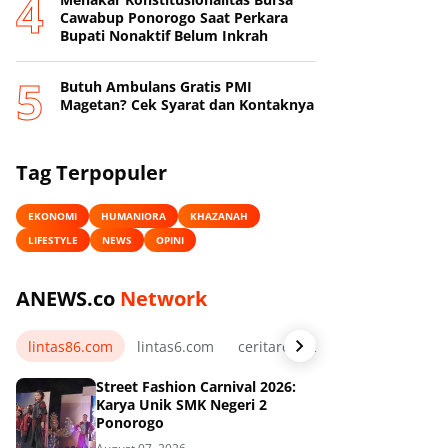
Cawabup Ponorogo Saat Perkara
Bupati Nonaktif Belum Inkrah
Butuh Ambulans Gratis PMI
Magetan? Cek Syarat dan Kontaknya
Tag Terpopuler
EKONOMI
HUMANIORA
KHAZANAH
LIFESTYLE
NEWS
OPINI
ANEWS.co
Network
lintas86.com
lintas6.com
ceritarelawan.my.id
Street Fashion Carnival 2026:
Karya Unik SMK Negeri 2
Ponorogo