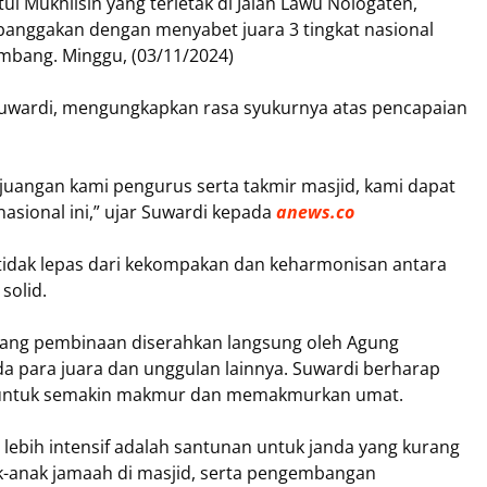
 Mukhlisin yang terletak di Jalan Lawu Nologaten,
banggakan dengan menyabet juara 3 tingkat nasional
embang. Minggu, (03/11/2024)
. Suwardi, mengungkapkan rasa syukurnya atas pencapaian
erjuangan kami pengurus serta takmir masjid, kami dapat
nasional ini,” ujar Suwardi kepada
anews.co
tidak lepas dari kekompakan dan keharmonisan antara
solid.
uang pembinaan diserahkan langsung oleh Agung
 para juara dan unggulan lainnya. Suwardi berharap
d untuk semakin makmur dan memakmurkan umat.
lebih intensif adalah santunan untuk janda yang kurang
-anak jamaah di masjid, serta pengembangan