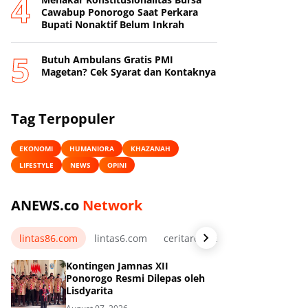
Cawabup Ponorogo Saat Perkara
Bupati Nonaktif Belum Inkrah
Butuh Ambulans Gratis PMI
Magetan? Cek Syarat dan Kontaknya
Tag Terpopuler
EKONOMI
HUMANIORA
KHAZANAH
LIFESTYLE
NEWS
OPINI
ANEWS.co
Network
lintas86.com
lintas6.com
ceritarelawan.my.id
Kontingen Jamnas XII
Ponorogo Resmi Dilepas oleh
Lisdyarita