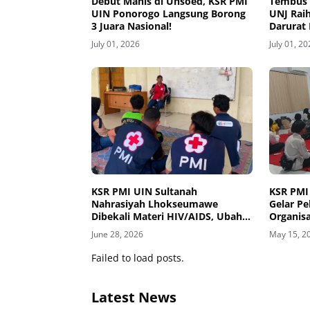
Debut Manis di Unsoed, KSR PMI
Tembus F
UIN Ponorogo Langsung Borong
UNJ Raih
3 Juara Nasional!
Darurat 
July 01, 2026
July 01, 2
KSR PMI UIN Sultanah
KSR PMI
Nahrasiyah Lhokseumawe
Gelar P
Dibekali Materi HIV/AIDS, Ubah
Organisa
Pandangan Tabu Jadi Edukasi
June 28, 2026
May 15, 2
Failed to load posts.
Latest News