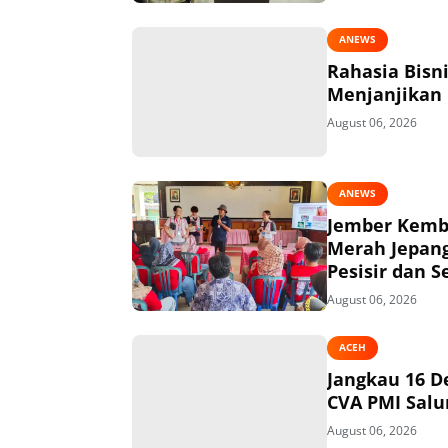
ANEWS
Rahasia Bisn
Menjanjikan
August 06, 2026
ANEWS
Jember Kemba
Merah Jepang
Pesisir dan S
August 06, 2026
ACEH
Jangkau 16 D
CVA PMI Salur
August 06, 2026