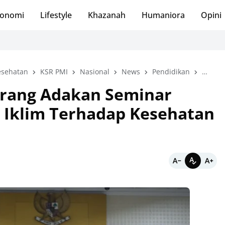
onomi
Lifestyle
Khazanah
Humaniora
Opini
esehatan
KSR PMI
Nasional
News
Pendidikan
perist
erang Adakan Seminar
Iklim Terhadap Kesehatan