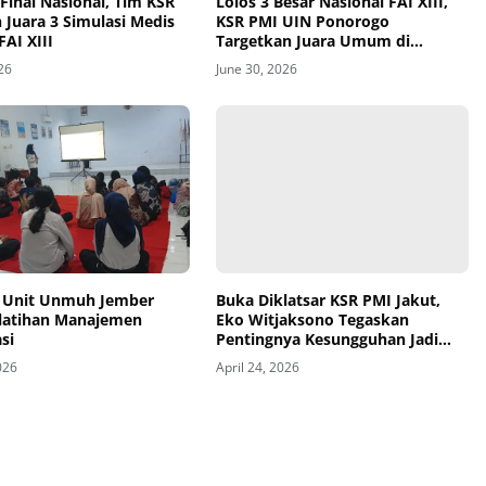
inal Nasional, Tim KSR
Lolos 3 Besar Nasional FAI XIII,
 Juara 3 Simulasi Medis
KSR PMI UIN Ponorogo
FAI XIII
Targetkan Juara Umum di
Unsoed
026
June 30, 2026
 Unit Unmuh Jember
Buka Diklatsar KSR PMI Jakut,
elatihan Manajemen
Eko Witjaksono Tegaskan
si
Pentingnya Kesungguhan Jadi
Relawan
026
April 24, 2026