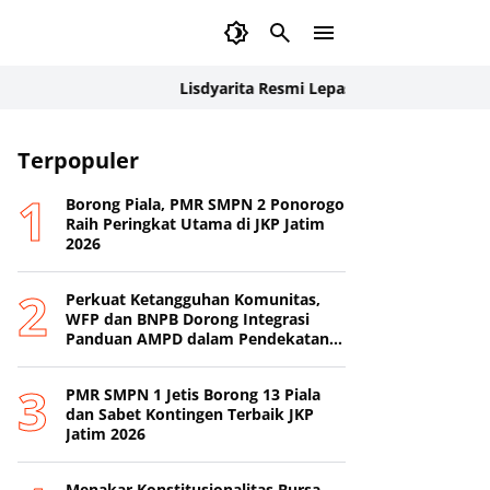
Lisdyarita Resmi Lepas Kontingen Jamnas XII P
iwa
Terpopuler
PMI
PMI Kota Tangerang
Tangerang
Borong Piala, PMR SMPN 2 Ponorogo
Raih Peringkat Utama di JKP Jatim
2026
Perkuat Ketangguhan Komunitas,
WFP dan BNPB Dorong Integrasi
Panduan AMPD dalam Pendekatan
Destana
PMR SMPN 1 Jetis Borong 13 Piala
dan Sabet Kontingen Terbaik JKP
Jatim 2026
Menakar Konstitusionalitas Bursa