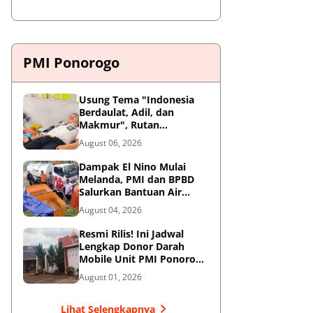
PMI Ponorogo
Usung Tema "Indonesia
Berdaulat, Adil, dan
Makmur", Rutan
Ponorogo Gelar Donor
August 06, 2026
Darah Kemanusiaan
Sambut HUT RI ke-81
Dampak El Nino Mulai
Melanda, PMI dan BPBD
Salurkan Bantuan Air
Bersih ke Desa Terdampak
August 04, 2026
di Ponorogo
Resmi Rilis! Ini Jadwal
Lengkap Donor Darah
Mobile Unit PMI Ponorogo
Agustus 2026
August 01, 2026
Lihat Selengkapnya