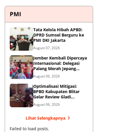
PMI
Tata Kelola Hibah APBD:
DPRD Sumsel Berguru ke
PMI DKI Jakarta
August 07, 2026
Jember Kembali Dipercaya
Internasional: Delegasi
Palang Merah Jepang
Perkuat Kesiapsiagaan
August 06, 2026
Bencana di Kawasan
Pesisir dan Sekolah
Optimalisasi Mitigasi:
BPBD Kabupaten Blitar
Gelar Review Gladi
Kontinjensi Erupsi Gunung
August 06, 2026
Kelud
Lihat Selengkapnya
Failed to load posts.