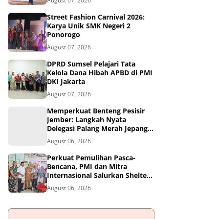
August 07, 2026
Street Fashion Carnival 2026:
Karya Unik SMK Negeri 2
Ponorogo
August 07, 2026
DPRD Sumsel Pelajari Tata
Kelola Dana Hibah APBD di PMI
DKI Jakarta
August 07, 2026
Memperkuat Benteng Pesisir
Jember: Langkah Nyata
Delegasi Palang Merah Jepang
Dampingi Relawan dan Sekolah
August 06, 2026
Tangguh Bencana
Perkuat Pemulihan Pasca-
Bencana, PMI dan Mitra
Internasional Salurkan Shelter
Toolkit untuk 1.200 Keluarga di
August 06, 2026
Aceh Utara