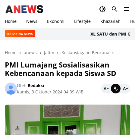
Home
News
Ekonomi
Lifestyle
Khazanah
H
XL SATU dan PMI Gelar Do
BREAKING NEWS
Home
anews
Jatim
Kesiapsiagaan Bencana
Lifestyle
PMI Lumajang Sosialisasikan
Kebencanaan kepada Siswa SD
Oleh
Redaksi
Kamis, 3 Oktober 2024 04:39 WIB