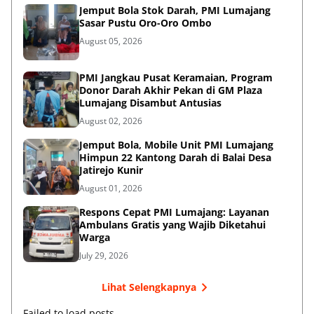
Jemput Bola Stok Darah, PMI Lumajang
Sasar Pustu Oro-Oro Ombo
August 05, 2026
PMI Jangkau Pusat Keramaian, Program
Donor Darah Akhir Pekan di GM Plaza
Lumajang Disambut Antusias
August 02, 2026
Jemput Bola, Mobile Unit PMI Lumajang
Himpun 22 Kantong Darah di Balai Desa
Jatirejo Kunir
August 01, 2026
Respons Cepat PMI Lumajang: Layanan
Ambulans Gratis yang Wajib Diketahui
Warga
July 29, 2026
Lihat Selengkapnya
Failed to load posts.