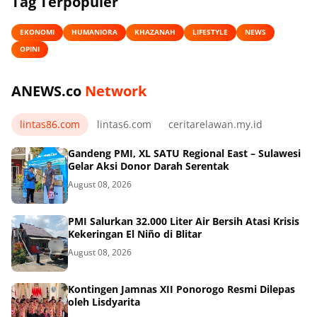
Tag Terpopuler
EKONOMI
HUMANIORA
KHAZANAH
LIFESTYLE
NEWS
OPINI
ANEWS.co
Network
lintas86.com
lintas6.com
ceritarelawan.my.id
Gandeng PMI, XL SATU Regional East – Sulawesi
Gelar Aksi Donor Darah Serentak
August 08, 2026
PMI Salurkan 32.000 Liter Air Bersih Atasi Krisis
Kekeringan El Niño di Blitar
August 08, 2026
Kontingen Jamnas XII Ponorogo Resmi Dilepas
oleh Lisdyarita