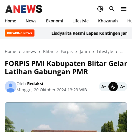
Home
News
Ekonomi
Lifestyle
Khazanah
H
Lisdyarita Resmi Lepas Kontingen Jamnas XI
BREAKING NEWS
Home
anews
Blitar
Forpis
Jatim
Lifestyle
Nasio
FORPIS PMI Kabupaten Blitar Gelar
Latihan Gabungan PMR
Oleh
Redaksi
Minggu, 20 Oktober 2024 13:23 WIB