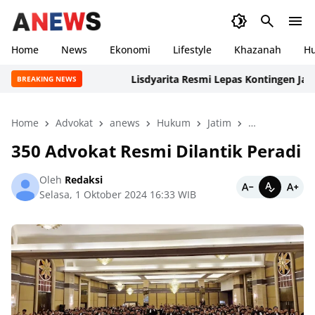
Home
News
Ekonomi
Lifestyle
Khazanah
H
Lisdyarita Resmi Lepas Kontingen Jamnas X
BREAKING NEWS
Home
Advokat
anews
Hukum
Jatim
Nasional
N
350 Advokat Resmi Dilantik Peradi
Oleh
Redaksi
Selasa, 1 Oktober 2024 16:33 WIB