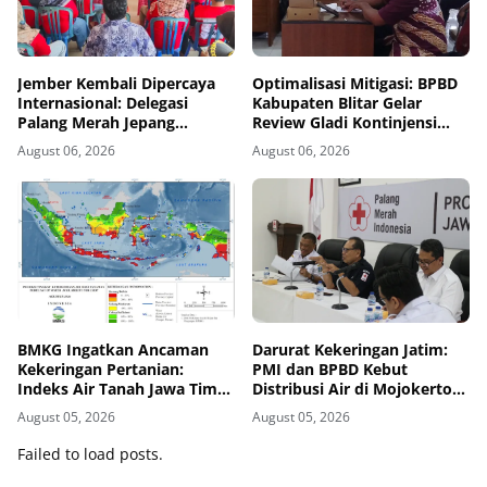
Jember Kembali Dipercaya
Optimalisasi Mitigasi: BPBD
Internasional: Delegasi
Kabupaten Blitar Gelar
Palang Merah Jepang
Review Gladi Kontinjensi
Perkuat Kesiapsiagaan
Erupsi Gunung Kelud
August 06, 2026
August 06, 2026
Bencana di Kawasan Pesisir
dan Sekolah
BMKG Ingatkan Ancaman
Darurat Kekeringan Jatim:
Kekeringan Pertanian:
PMI dan BPBD Kebut
Indeks Air Tanah Jawa Timur
Distribusi Air di Mojokerto-
Agustus 2026 Masuk
Pasuruan
August 05, 2026
August 05, 2026
Kategori Kurang
Failed to load posts.