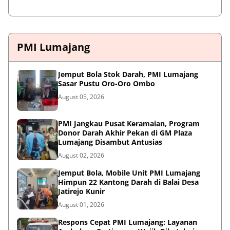
PMI Lumajang
Jemput Bola Stok Darah, PMI Lumajang
Sasar Pustu Oro-Oro Ombo
August 05, 2026
PMI Jangkau Pusat Keramaian, Program
Donor Darah Akhir Pekan di GM Plaza
Lumajang Disambut Antusias
August 02, 2026
Jemput Bola, Mobile Unit PMI Lumajang
Himpun 22 Kantong Darah di Balai Desa
Jatirejo Kunir
August 01, 2026
Respons Cepat PMI Lumajang: Layanan