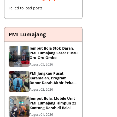
Failed to load posts.
PMI Lumajang
Jemput Bola Stok Darah,
PMI Lumajang Sasar Pustu
Oro-Oro Ombo
August 05, 2026
PMI Jangkau Pusat
Keramaian, Program
Donor Darah Akhir Pekan
di GM Plaza Lumajang
August 02, 2026
Disambut Antusias
Jemput Bola, Mobile Unit
PMI Lumajang Himpun 22
Kantong Darah di Balai
Desa Jatirejo Kunir
August 01, 2026