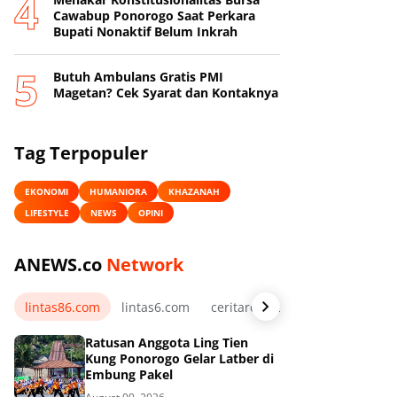
Cawabup Ponorogo Saat Perkara
Bupati Nonaktif Belum Inkrah
Butuh Ambulans Gratis PMI
Magetan? Cek Syarat dan Kontaknya
Tag Terpopuler
EKONOMI
HUMANIORA
KHAZANAH
LIFESTYLE
NEWS
OPINI
ANEWS.co
Network
lintas86.com
lintas6.com
ceritarelawan.my.id
Ratusan Anggota Ling Tien
Kung Ponorogo Gelar Latber di
Embung Pakel