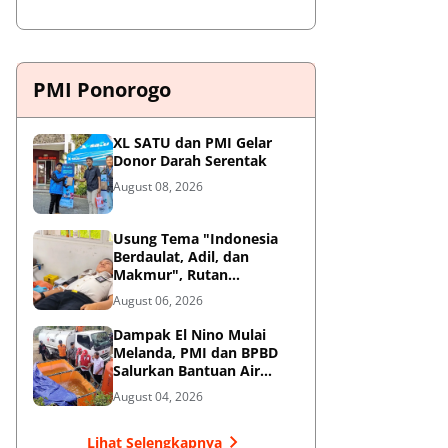
PMI Ponorogo
XL SATU dan PMI Gelar
Donor Darah Serentak
August 08, 2026
Usung Tema "Indonesia
Berdaulat, Adil, dan
Makmur", Rutan
Ponorogo Gelar Donor
August 06, 2026
Darah Kemanusiaan
Sambut HUT RI ke-81
Dampak El Nino Mulai
Melanda, PMI dan BPBD
Salurkan Bantuan Air
Bersih ke Desa Terdampak
August 04, 2026
di Ponorogo
Lihat Selengkapnya