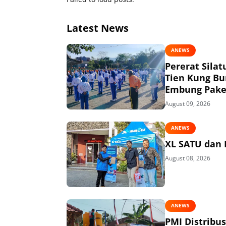
Latest News
ANEWS
Pererat Sila
Tien Kung Bu
Embung Pake
August 09, 2026
ANEWS
XL SATU dan 
August 08, 2026
ANEWS
PMI Distribu