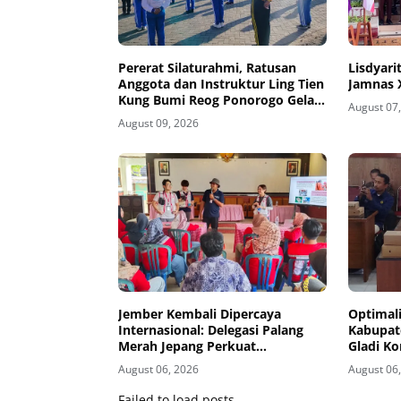
Pererat Silaturahmi, Ratusan
Lisdyari
Anggota dan Instruktur Ling Tien
Jamnas 
Kung Bumi Reog Ponorogo Gelar
August 07
Latihan Bersama di Embung
August 09, 2026
Pakel
Jember Kembali Dipercaya
Optimali
Internasional: Delegasi Palang
Kabupate
Merah Jepang Perkuat
Gladi Ko
Kesiapsiagaan Bencana di
Kelud
August 06, 2026
August 06
Kawasan Pesisir dan Sekolah
Failed to load posts.