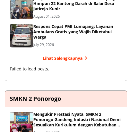
Himpun 22 Kantong Darah di Balai Desa
Jatirejo Kunir
August 01, 2026
Respons Cepat PMI Lumajang: Layanan
Ambulans Gratis yang Wajib Diketahui
Warga
July 29, 2026
Lihat Selengkapnya
Failed to load posts.
SMKN 2 Ponorogo
Mengukir Prestasi Nyata, SMKN 2
Ponorogo Gandeng Industri Nasional Demi
Sesuaikan Kurikulum dengan Kebutuhan
Dunia Kerja