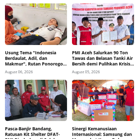
Usung Tema "Indonesia
PMI Aceh Salurkan 90 Ton
Berdaulat, Adil, dan
Tawas dan Belasan Tanki Air
Makmur", Rutan Ponorogo
Bersih demi Pulihkan Krisis
Gelar Donor Darah
Air Pasca-Banjir di Aceh
August 06, 2026
August 05, 2026
Kemanusiaan Sambut HUT
Tamiang
RI ke-81
Pasca-Banjir Bandang,
Sinergi Kemanusiaan
Ratusan Kit Shelter DFAT-
Internasional: Samsung dan