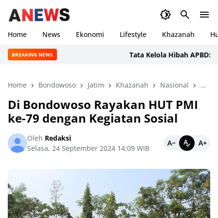
Home
News
Ekonomi
Lifestyle
Khazanah
H
Tata Kelola Hibah APBD: DPRD 
BREAKING NEWS
Home
Bondowoso
Jatim
Khazanah
Nasional
Sosia
Di Bondowoso Rayakan HUT PMI
ke-79 dengan Kegiatan Sosial
Oleh
Redaksi
Selasa, 24 September 2024 14:09 WIB