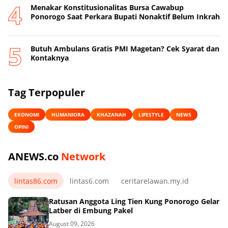
Menakar Konstitusionalitas Bursa Cawabup
Ponorogo Saat Perkara Bupati Nonaktif Belum Inkrah
Butuh Ambulans Gratis PMI Magetan? Cek Syarat dan
Kontaknya
Tag Terpopuler
EKONOMI
HUMANIORA
KHAZANAH
LIFESTYLE
NEWS
OPINI
ANEWS.co
Network
lintas86.com
lintas6.com
ceritarelawan.my.id
Ratusan Anggota Ling Tien Kung Ponorogo Gelar
Latber di Embung Pakel
August 09, 2026