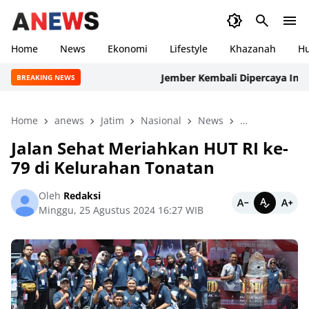
Home
News
Ekonomi
Lifestyle
Khazanah
H
Jember Kembali Dipercaya Internasion
BREAKING NEWS
Home
anews
Jatim
Nasional
News
peristiwa
P
Jalan Sehat Meriahkan HUT RI ke-
79 di Kelurahan Tonatan
Oleh
Redaksi
Minggu, 25 Agustus 2024 16:27 WIB