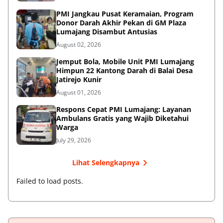
PMI Jangkau Pusat Keramaian, Program
Donor Darah Akhir Pekan di GM Plaza
Lumajang Disambut Antusias
August 02, 2026
Jemput Bola, Mobile Unit PMI Lumajang
Himpun 22 Kantong Darah di Balai Desa
Jatirejo Kunir
August 01, 2026
Respons Cepat PMI Lumajang: Layanan
Ambulans Gratis yang Wajib Diketahui
Warga
July 29, 2026
Lihat Selengkapnya
Failed to load posts.