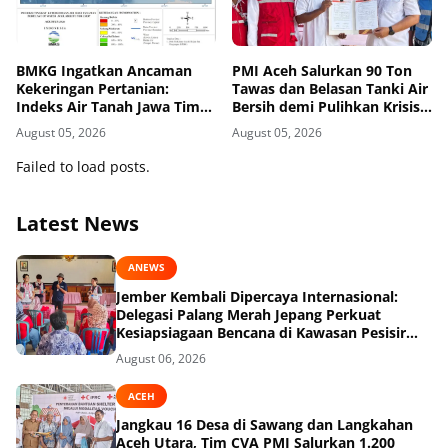
BMKG Ingatkan Ancaman
PMI Aceh Salurkan 90 Ton
Kekeringan Pertanian:
Tawas dan Belasan Tanki Air
Indeks Air Tanah Jawa Timur
Bersih demi Pulihkan Krisis
Agustus 2026 Masuk
Air Pasca-Banjir di Aceh
August 05, 2026
August 05, 2026
Kategori Kurang
Tamiang
Failed to load posts.
Latest News
ANEWS
Jember Kembali Dipercaya Internasional:
Delegasi Palang Merah Jepang Perkuat
Kesiapsiagaan Bencana di Kawasan Pesisir
dan Sekolah
August 06, 2026
ACEH
Jangkau 16 Desa di Sawang dan Langkahan
Aceh Utara, Tim CVA PMI Salurkan 1.200