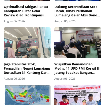
Optimalisasi Mitigasi: BPBD
Dukung Ketersediaan Stok
Kabupaten Blitar Gelar
Darah, Dinas Perikanan
Review Gladi Kontinjensi
Lumajang Gelar Aksi Donor
Erupsi Gunung Kelud
Darah
August 06, 2026
August 06, 2026
Jaga Stabilitas Stok,
Wujudkan Kemandirian
Pengadilan Negeri Lumajang
Medis, 11 UPD PMI Korwil III
Donasikan 31 Kantong Darah
Jateng Sepakat Bangun
Melalui PMI
Jejaring Plasma Fraksionasi
August 06, 2026
August 06, 2026
Berkualitas CPOB