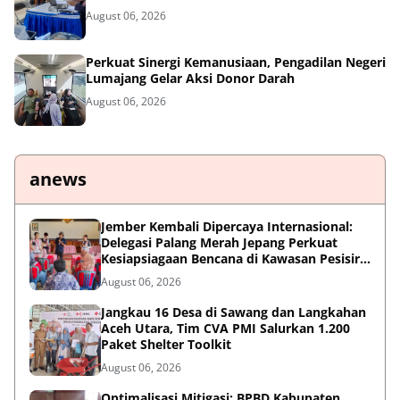
August 06, 2026
Perkuat Sinergi Kemanusiaan, Pengadilan Negeri
Lumajang Gelar Aksi Donor Darah
August 06, 2026
anews
Jember Kembali Dipercaya Internasional:
Delegasi Palang Merah Jepang Perkuat
Kesiapsiagaan Bencana di Kawasan Pesisir
dan Sekolah
August 06, 2026
Jangkau 16 Desa di Sawang dan Langkahan
Aceh Utara, Tim CVA PMI Salurkan 1.200
Paket Shelter Toolkit
August 06, 2026
Optimalisasi Mitigasi: BPBD Kabupaten