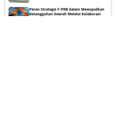
Peran Strategis F-PRB dalam Mewujudkan
Ketangguhan Daerah Melalui Kolaborasi
Pentahelix
May 15, 2026
Lihat Selengkapnya
Failed to load posts.
Tentang Kami
Disclaimer
Privacy Policy
Terms & Conditions
Pedoman Media Siber
Kontak Kami