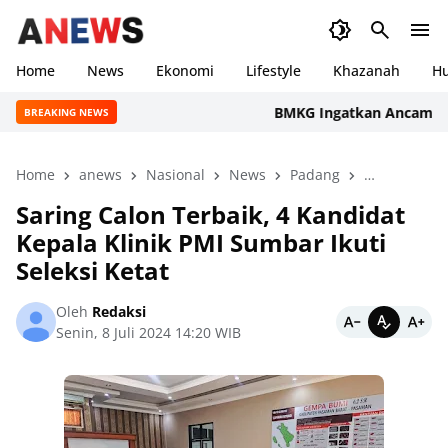
Home
News
Ekonomi
Lifestyle
Khazanah
H
BMKG Ingatkan Ancaman Kekeri
BREAKING NEWS
Home
anews
Nasional
News
Padang
peristiwa
Saring Calon Terbaik, 4 Kandidat
Kepala Klinik PMI Sumbar Ikuti
Seleksi Ketat
Oleh
Redaksi
Senin, 8 Juli 2024 14:20 WIB