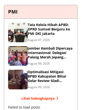
PMI
Tata Kelola Hibah APBD:
DPRD Sumsel Berguru ke
PMI DKI Jakarta
August 07, 2026
Jember Kembali Dipercaya
Internasional: Delegasi
Palang Merah Jepang
Perkuat Kesiapsiagaan
August 06, 2026
Bencana di Kawasan
Pesisir dan Sekolah
Optimalisasi Mitigasi:
BPBD Kabupaten Blitar
Gelar Review Gladi
Kontinjensi Erupsi Gunung
August 06, 2026
Kelud
Lihat Selengkapnya
Failed to load posts.