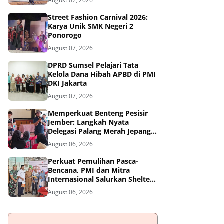
August 07, 2026
Street Fashion Carnival 2026:
Karya Unik SMK Negeri 2
Ponorogo
August 07, 2026
DPRD Sumsel Pelajari Tata
Kelola Dana Hibah APBD di PMI
DKI Jakarta
August 07, 2026
Memperkuat Benteng Pesisir
Jember: Langkah Nyata
Delegasi Palang Merah Jepang
Dampingi Relawan dan Sekolah
August 06, 2026
Tangguh Bencana
Perkuat Pemulihan Pasca-
Bencana, PMI dan Mitra
Internasional Salurkan Shelter
Toolkit untuk 1.200 Keluarga di
August 06, 2026
Aceh Utara