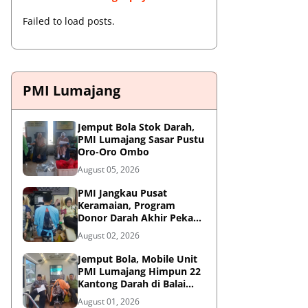
Failed to load posts.
PMI Lumajang
Jemput Bola Stok Darah,
PMI Lumajang Sasar Pustu
Oro-Oro Ombo
August 05, 2026
PMI Jangkau Pusat
Keramaian, Program
Donor Darah Akhir Pekan
di GM Plaza Lumajang
August 02, 2026
Disambut Antusias
Jemput Bola, Mobile Unit
PMI Lumajang Himpun 22
Kantong Darah di Balai
Desa Jatirejo Kunir
August 01, 2026