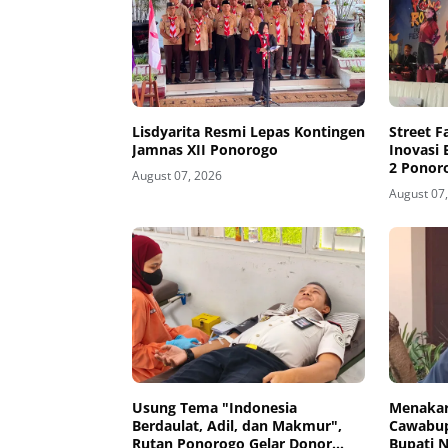
Lisdyarita Resmi Lepas Kontingen
Street F
Jamnas XII Ponorogo
Inovasi
2 Ponor
August 07, 2026
August 07
Usung Tema "Indonesia
Menakar 
Berdaulat, Adil, dan Makmur",
Cawabup
Rutan Ponorogo Gelar Donor
Bupati 