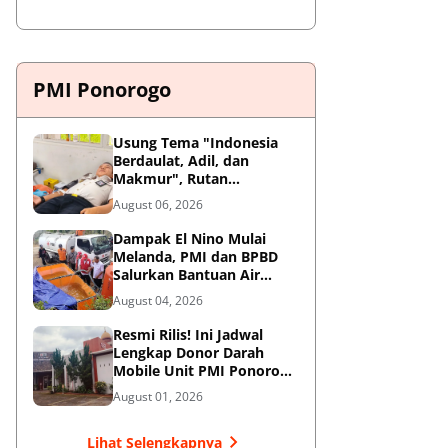
PMI Ponorogo
Usung Tema "Indonesia
Berdaulat, Adil, dan
Makmur", Rutan
Ponorogo Gelar Donor
August 06, 2026
Darah Kemanusiaan
Sambut HUT RI ke-81
Dampak El Nino Mulai
Melanda, PMI dan BPBD
Salurkan Bantuan Air
Bersih ke Desa Terdampak
August 04, 2026
di Ponorogo
Resmi Rilis! Ini Jadwal
Lengkap Donor Darah
Mobile Unit PMI Ponorogo
Agustus 2026
August 01, 2026
Lihat Selengkapnya