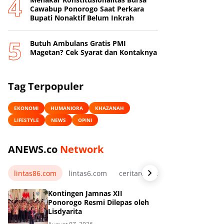
Cawabup Ponorogo Saat Perkara
Bupati Nonaktif Belum Inkrah
Butuh Ambulans Gratis PMI
Magetan? Cek Syarat dan Kontaknya
Tag Terpopuler
EKONOMI
HUMANIORA
KHAZANAH
LIFESTYLE
NEWS
OPINI
ANEWS.co
Network
lintas86.com
lintas6.com
ceritarelawan.my.id
Kontingen Jamnas XII
Ponorogo Resmi Dilepas oleh
Lisdyarita