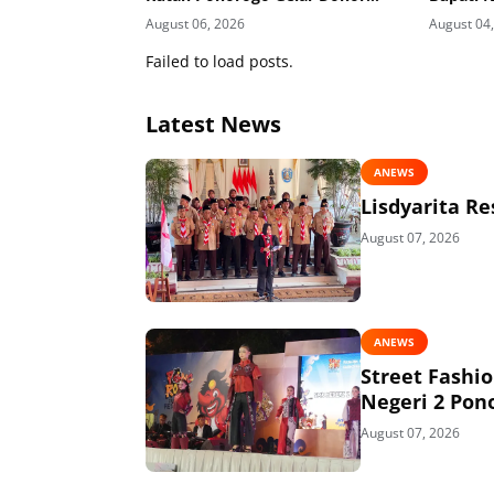
Darah Kemanusiaan Sambut HUT
August 06, 2026
August 04
RI ke-81
Failed to load posts.
Latest News
ANEWS
Lisdyarita R
August 07, 2026
ANEWS
Street Fashi
Negeri 2 Pon
August 07, 2026