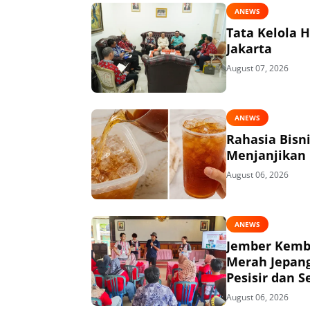
ANEWS
Tata Kelola 
Jakarta
August 07, 2026
ANEWS
Rahasia Bisn
Menjanjikan
August 06, 2026
ANEWS
Jember Kemba
Merah Jepang
Pesisir dan S
August 06, 2026