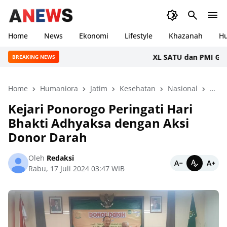
Home
News
Ekonomi
Lifestyle
Khazanah
H
XL SATU dan PMI Gelar Do
BREAKING NEWS
Home
Humaniora
Jatim
Kesehatan
Nasional
Pono
Kejari Ponorogo Peringati Hari
Bhakti Adhyaksa dengan Aksi
Donor Darah
Oleh
Redaksi
Rabu, 17 Juli 2024 03:47 WIB