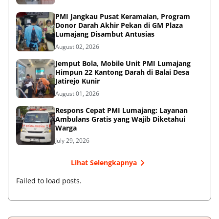
PMI Jangkau Pusat Keramaian, Program
Donor Darah Akhir Pekan di GM Plaza
Lumajang Disambut Antusias
August 02, 2026
Jemput Bola, Mobile Unit PMI Lumajang
Himpun 22 Kantong Darah di Balai Desa
Jatirejo Kunir
August 01, 2026
Respons Cepat PMI Lumajang: Layanan
Ambulans Gratis yang Wajib Diketahui
Warga
July 29, 2026
Lihat Selengkapnya
Failed to load posts.