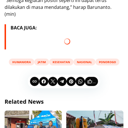
“Semoga kegiatan positif seperti ini dapat terus
dilakukan di masa mendatang,” harap Barunanto.
(min)
BACA JUGA:
HUMANIORA
JATIM
KESEHATAN
NASIONAL
PONOROGO
...
Related News