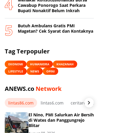
Cawabup Ponorogo Saat Perkara
Bupati Nonaktif Belum Inkrah
Butuh Ambulans Gratis PMI
Magetan? Cek Syarat dan Kontaknya
Tag Terpopuler
EKONOMI
HUMANIORA
KHAZANAH
LIFESTYLE
NEWS
OPINI
ANEWS.co
Network
lintas86.com
lintas6.com
ceritarelawan.my.id
El Nino, PMI Salurkan Air Bersih
di Wates dan Panggungrejo
Blitar