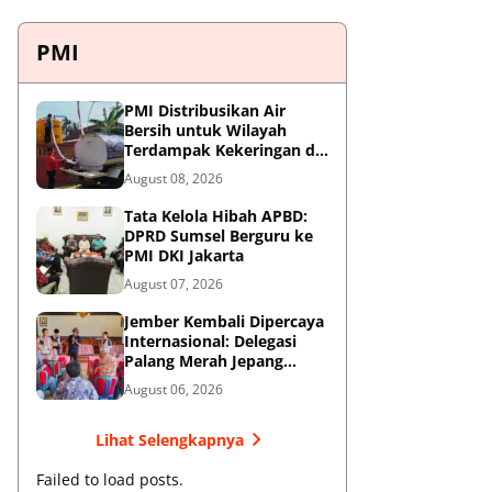
PMI
PMI Distribusikan Air
Bersih untuk Wilayah
Terdampak Kekeringan di
Blitar
August 08, 2026
Tata Kelola Hibah APBD:
DPRD Sumsel Berguru ke
PMI DKI Jakarta
August 07, 2026
Jember Kembali Dipercaya
Internasional: Delegasi
Palang Merah Jepang
Perkuat Kesiapsiagaan
August 06, 2026
Bencana di Kawasan
Pesisir dan Sekolah
Lihat Selengkapnya
Failed to load posts.