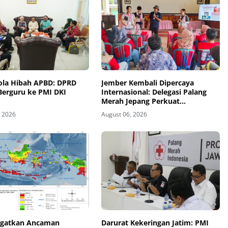
lola Hibah APBD: DPRD
Jember Kembali Dipercaya
Berguru ke PMI DKI
Internasional: Delegasi Palang
Merah Jepang Perkuat
Kesiapsiagaan Bencana di
, 2026
August 06, 2026
Kawasan Pesisir dan Sekolah
gatkan Ancaman
Darurat Kekeringan Jatim: PMI