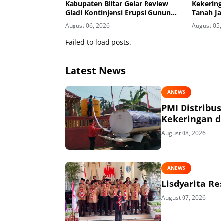
Kabupaten Blitar Gelar Review
Kekering
Gladi Kontinjensi Erupsi Gunung
Tanah J
Kelud
Masuk K
August 06, 2026
August 05
Failed to load posts.
Latest News
ANEWS
PMI Distribu
Kekeringan di
August 08, 2026
ANEWS
Lisdyarita R
August 07, 2026