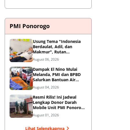
PMI Ponorogo
Usung Tema "Indonesia
Berdaulat, Adil, dan
Makmur", Rutan
Ponorogo Gelar Donor
August 06, 2026
Darah Kemanusiaan
Sambut HUT RI ke-81
Dampak El Nino Mulai
Melanda, PMI dan BPBD
Salurkan Bantuan Air
Bersih ke Desa Terdampak
August 04, 2026
di Ponorogo
Resmi Rilis! Ini Jadwal
Lengkap Donor Darah
Mobile Unit PMI Ponorogo
Agustus 2026
August 01, 2026
Lihat Selengkapnya