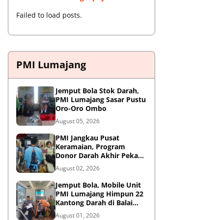
Failed to load posts.
PMI Lumajang
Jemput Bola Stok Darah,
PMI Lumajang Sasar Pustu
Oro-Oro Ombo
August 05, 2026
PMI Jangkau Pusat
Keramaian, Program
Donor Darah Akhir Pekan
di GM Plaza Lumajang
August 02, 2026
Disambut Antusias
Jemput Bola, Mobile Unit
PMI Lumajang Himpun 22
Kantong Darah di Balai
Desa Jatirejo Kunir
August 01, 2026