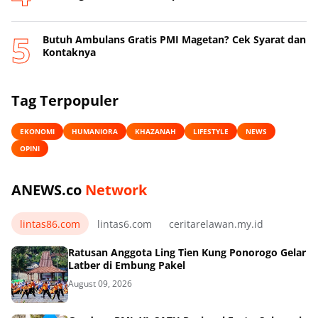
Butuh Ambulans Gratis PMI Magetan? Cek Syarat dan
Kontaknya
Tag Terpopuler
EKONOMI
HUMANIORA
KHAZANAH
LIFESTYLE
NEWS
OPINI
ANEWS.co
Network
lintas86.com
lintas6.com
ceritarelawan.my.id
Ratusan Anggota Ling Tien Kung Ponorogo Gelar
Latber di Embung Pakel
August 09, 2026