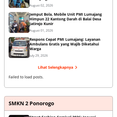
August 02, 2026
Jemput Bola, Mobile Unit PMI Lumajang
Himpun 22 Kantong Darah di Balai Desa
Jatirejo Kunir
August 01, 2026
Respons Cepat PMI Lumajang: Layanan
Ambulans Gratis yang Wajib Diketahui
Warga
July 29, 2026
Lihat Selengkapnya
Failed to load posts.
SMKN 2 Ponorogo