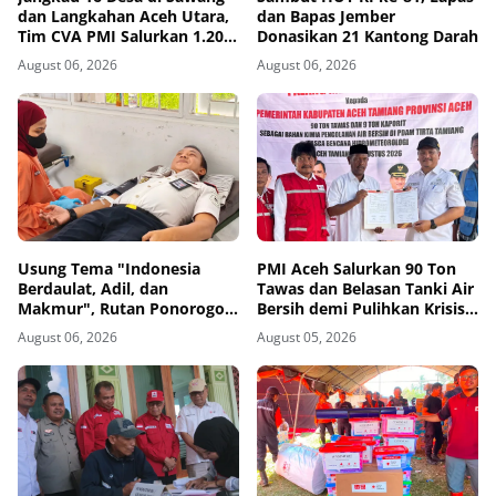
dan Langkahan Aceh Utara,
dan Bapas Jember
Tim CVA PMI Salurkan 1.200
Donasikan 21 Kantong Darah
Paket Shelter Toolkit
August 06, 2026
August 06, 2026
Usung Tema "Indonesia
PMI Aceh Salurkan 90 Ton
Berdaulat, Adil, dan
Tawas dan Belasan Tanki Air
Makmur", Rutan Ponorogo
Bersih demi Pulihkan Krisis
Gelar Donor Darah
Air Pasca-Banjir di Aceh
August 06, 2026
August 05, 2026
Kemanusiaan Sambut HUT
Tamiang
RI ke-81