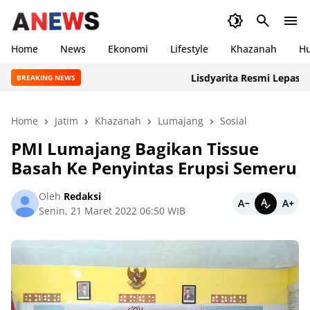
Home
News
Ekonomi
Lifestyle
Khazanah
H
Lisdyarita Resmi Lepas Konti
BREAKING NEWS
Home
Jatim
Khazanah
Lumajang
Sosial
PMI Lumajang Bagikan Tissue
Basah Ke Penyintas Erupsi Semeru
Oleh
Redaksi
Senin, 21 Maret 2022 06:50 WIB