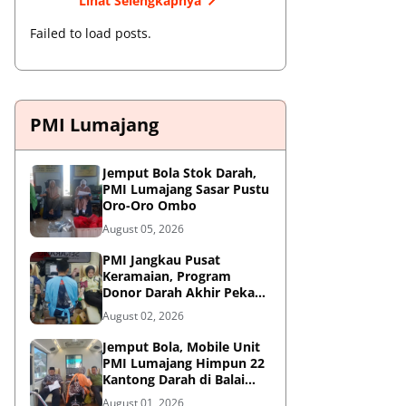
Lihat Selengkapnya
Failed to load posts.
PMI Lumajang
Jemput Bola Stok Darah,
PMI Lumajang Sasar Pustu
Oro-Oro Ombo
August 05, 2026
PMI Jangkau Pusat
Keramaian, Program
Donor Darah Akhir Pekan
di GM Plaza Lumajang
August 02, 2026
Disambut Antusias
Jemput Bola, Mobile Unit
PMI Lumajang Himpun 22
Kantong Darah di Balai
Desa Jatirejo Kunir
August 01, 2026