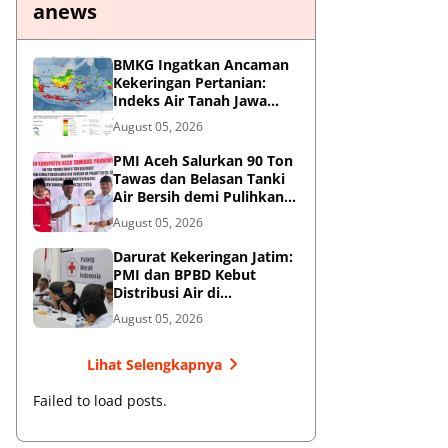
anews
BMKG Ingatkan Ancaman
Kekeringan Pertanian:
Indeks Air Tanah Jawa
Timur Agustus 2026
August 05, 2026
Masuk Kategori Kurang
PMI Aceh Salurkan 90 Ton
Tawas dan Belasan Tanki
Air Bersih demi Pulihkan
Krisis Air Pasca-Banjir di
August 05, 2026
Aceh Tamiang
Darurat Kekeringan Jatim:
PMI dan BPBD Kebut
Distribusi Air di
Mojokerto-Pasuruan
August 05, 2026
Lihat Selengkapnya
Failed to load posts.