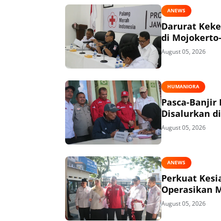
ANEWS
Darurat Keke
di Mojokerto
August 05, 2026
HUMANIORA
Pasca-Banjir
Disalurkan di
August 05, 2026
ANEWS
Perkuat Kesi
Operasikan 
August 05, 2026