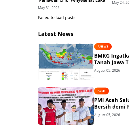
'Pahlawan Cilik' Penyelamat Luka
May 24, 2
May 31, 2026
Failed to load posts.
Latest News
ANEWS
BMKG Ingatka
Tanah Jawa T
August 05, 2026
ACEH
PMI Aceh Sal
Bersih demi P
August 05, 2026