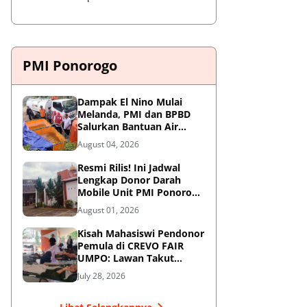
PMI Ponorogo
Dampak El Nino Mulai
Melanda, PMI dan BPBD
Salurkan Bantuan Air
Bersih ke Desa Terdampak
August 04, 2026
di Ponorogo
Resmi Rilis! Ini Jadwal
Lengkap Donor Darah
Mobile Unit PMI Ponorogo
Agustus 2026
August 01, 2026
Kisah Mahasiswi Pendonor
Pemula di CREVO FAIR
UMPO: Lawan Takut
Jarum Suntik demi
July 28, 2026
Kemanusiaan