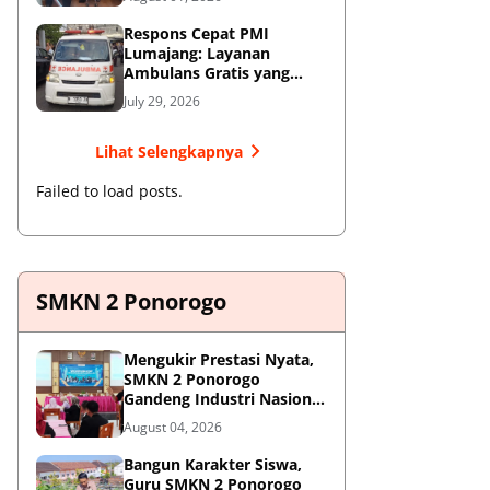
Respons Cepat PMI
Lumajang: Layanan
Ambulans Gratis yang
Wajib Diketahui Warga
July 29, 2026
Lihat Selengkapnya
Failed to load posts.
SMKN 2 Ponorogo
Mengukir Prestasi Nyata,
SMKN 2 Ponorogo
Gandeng Industri Nasional
Demi Sesuaikan
August 04, 2026
Kurikulum dengan
Kebutuhan Dunia Kerja
Bangun Karakter Siswa,
Guru SMKN 2 Ponorogo