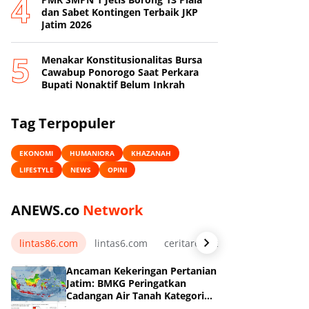
dan Sabet Kontingen Terbaik JKP
Jatim 2026
Menakar Konstitusionalitas Bursa
Cawabup Ponorogo Saat Perkara
Bupati Nonaktif Belum Inkrah
Tag Terpopuler
EKONOMI
HUMANIORA
KHAZANAH
LIFESTYLE
NEWS
OPINI
ANEWS.co
Network
lintas86.com
lintas6.com
ceritarelawan.my.id
Ancaman Kekeringan Pertanian
Jatim: BMKG Peringatkan
Cadangan Air Tanah Kategori
Kurang