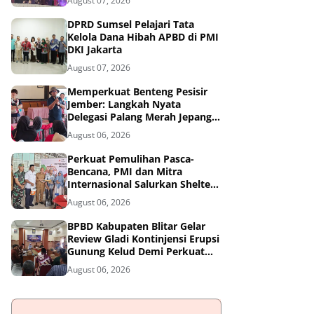
August 07, 2026
DPRD Sumsel Pelajari Tata
Kelola Dana Hibah APBD di PMI
DKI Jakarta
August 07, 2026
Memperkuat Benteng Pesisir
Jember: Langkah Nyata
Delegasi Palang Merah Jepang
Dampingi Relawan dan Sekolah
August 06, 2026
Tangguh Bencana
Perkuat Pemulihan Pasca-
Bencana, PMI dan Mitra
Internasional Salurkan Shelter
Toolkit untuk 1.200 Keluarga di
August 06, 2026
Aceh Utara
BPBD Kabupaten Blitar Gelar
Review Gladi Kontinjensi Erupsi
Gunung Kelud Demi Perkuat
Mitigasi Bencana
August 06, 2026