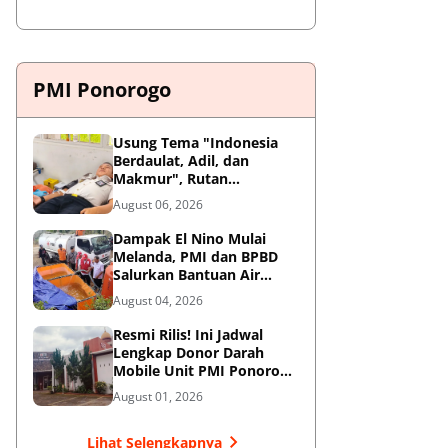
PMI Ponorogo
Usung Tema "Indonesia
Berdaulat, Adil, dan
Makmur", Rutan
Ponorogo Gelar Donor
August 06, 2026
Darah Kemanusiaan
Sambut HUT RI ke-81
Dampak El Nino Mulai
Melanda, PMI dan BPBD
Salurkan Bantuan Air
Bersih ke Desa Terdampak
August 04, 2026
di Ponorogo
Resmi Rilis! Ini Jadwal
Lengkap Donor Darah
Mobile Unit PMI Ponorogo
Agustus 2026
August 01, 2026
Lihat Selengkapnya