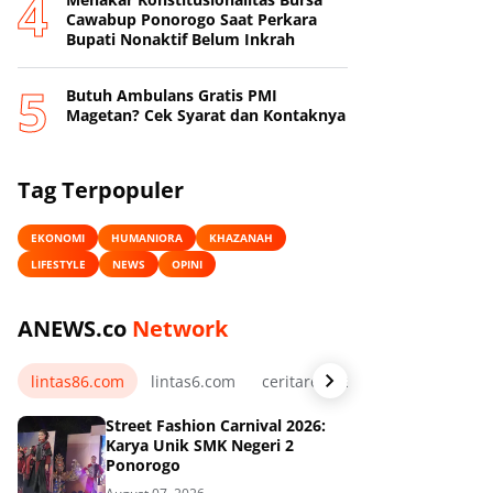
Cawabup Ponorogo Saat Perkara
Bupati Nonaktif Belum Inkrah
Butuh Ambulans Gratis PMI
Magetan? Cek Syarat dan Kontaknya
Tag Terpopuler
EKONOMI
HUMANIORA
KHAZANAH
LIFESTYLE
NEWS
OPINI
ANEWS.co
Network
lintas86.com
lintas6.com
ceritarelawan.my.id
Street Fashion Carnival 2026:
Karya Unik SMK Negeri 2
Ponorogo