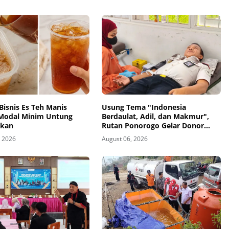
Bisnis Es Teh Manis
Usung Tema "Indonesia
Modal Minim Untung
Berdaulat, Adil, dan Makmur",
ikan
Rutan Ponorogo Gelar Donor
Darah Kemanusiaan Sambut HUT
, 2026
August 06, 2026
RI ke-81