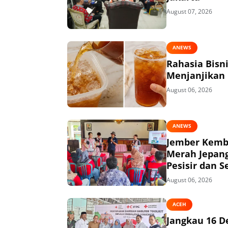
August 07, 2026
ANEWS
Rahasia Bisn
Menjanjikan
August 06, 2026
ANEWS
Jember Kemba
Merah Jepang
Pesisir dan S
August 06, 2026
ACEH
Jangkau 16 D