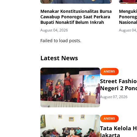
Menakar Konstitusionalitas Bursa
Menguki
Cawabup Ponorogo Saat Perkara
Ponorog
Bupati Nonaktif Belum Inkrah
Nasiona
Kurikul
August 04, 2026
August 04
Dunia Ke
Failed to load posts.
Latest News
ANEWS
Street Fashi
Negeri 2 Pon
August 07, 2026
ANEWS
Tata Kelola 
Jakarta