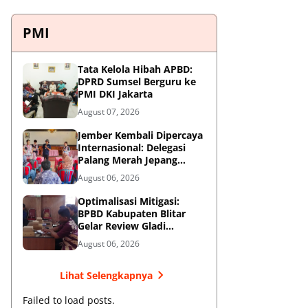
PMI
Tata Kelola Hibah APBD:
DPRD Sumsel Berguru ke
PMI DKI Jakarta
August 07, 2026
Jember Kembali Dipercaya
Internasional: Delegasi
Palang Merah Jepang
Perkuat Kesiapsiagaan
August 06, 2026
Bencana di Kawasan
Pesisir dan Sekolah
Optimalisasi Mitigasi:
BPBD Kabupaten Blitar
Gelar Review Gladi
Kontinjensi Erupsi Gunung
August 06, 2026
Kelud
Lihat Selengkapnya
Failed to load posts.