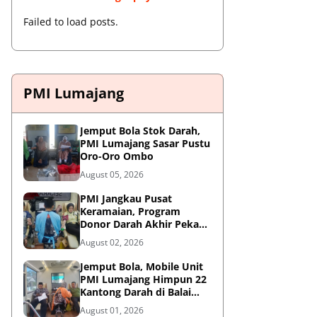
Failed to load posts.
PMI Lumajang
Jemput Bola Stok Darah,
PMI Lumajang Sasar Pustu
Oro-Oro Ombo
August 05, 2026
PMI Jangkau Pusat
Keramaian, Program
Donor Darah Akhir Pekan
di GM Plaza Lumajang
August 02, 2026
Disambut Antusias
Jemput Bola, Mobile Unit
PMI Lumajang Himpun 22
Kantong Darah di Balai
Desa Jatirejo Kunir
August 01, 2026