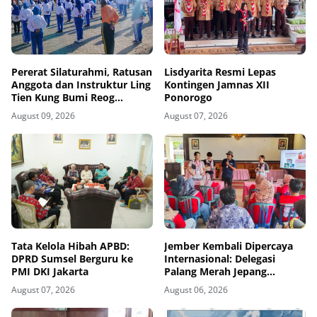
Pererat Silaturahmi, Ratusan
Lisdyarita Resmi Lepas
Anggota dan Instruktur Ling
Kontingen Jamnas XII
Tien Kung Bumi Reog
Ponorogo
Ponorogo Gelar Latihan
August 09, 2026
August 07, 2026
Bersama di Embung Pakel
Tata Kelola Hibah APBD:
Jember Kembali Dipercaya
DPRD Sumsel Berguru ke
Internasional: Delegasi
PMI DKI Jakarta
Palang Merah Jepang
Perkuat Kesiapsiagaan
August 07, 2026
August 06, 2026
Bencana di Kawasan Pesisir
dan Sekolah