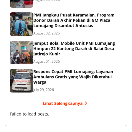
PMI Jangkau Pusat Keramaian, Program
Donor Darah Akhir Pekan di GM Plaza
Lumajang Disambut Antusias
August 02, 2026
Jemput Bola, Mobile Unit PMI Lumajang
Himpun 22 Kantong Darah di Balai Desa
Jatirejo Kunir
August 01, 2026
Respons Cepat PMI Lumajang: Layanan
Ambulans Gratis yang Wajib Diketahui
Warga
July 29, 2026
Lihat Selengkapnya
Failed to load posts.