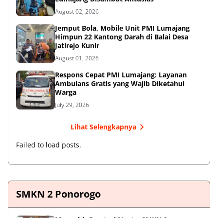
August 02, 2026
Jemput Bola, Mobile Unit PMI Lumajang
Himpun 22 Kantong Darah di Balai Desa
Jatirejo Kunir
August 01, 2026
Respons Cepat PMI Lumajang: Layanan
Ambulans Gratis yang Wajib Diketahui
Warga
July 29, 2026
Lihat Selengkapnya
Failed to load posts.
SMKN 2 Ponorogo