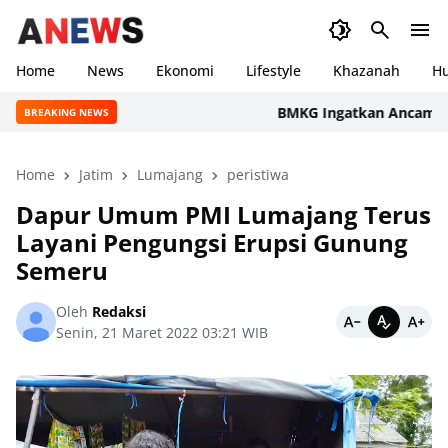
Home
News
Ekonomi
Lifestyle
Khazanah
H
BMKG Ingatkan Ancaman Kekeri
BREAKING NEWS
Home
Jatim
Lumajang
peristiwa
Dapur Umum PMI Lumajang Terus
Layani Pengungsi Erupsi Gunung
Semeru
Oleh
Redaksi
Senin, 21 Maret 2022 03:21 WIB