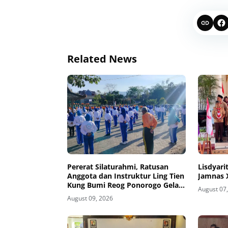
Related News
Pererat Silaturahmi, Ratusan
Lisdyari
Anggota dan Instruktur Ling Tien
Jamnas 
Kung Bumi Reog Ponorogo Gelar
August 07
Latihan Bersama di Embung
August 09, 2026
Pakel