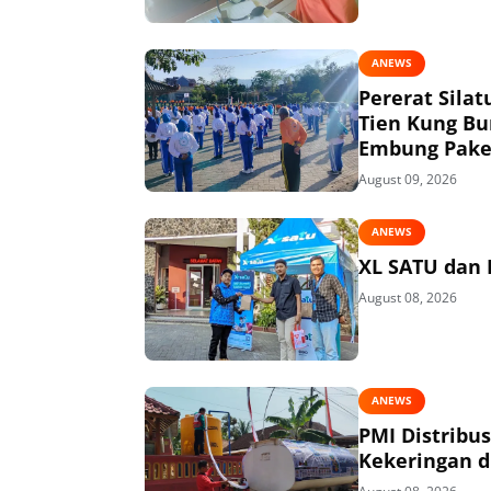
ANEWS
Pererat Sila
Tien Kung Bu
Embung Pake
August 09, 2026
ANEWS
XL SATU dan 
August 08, 2026
ANEWS
PMI Distribu
Kekeringan di