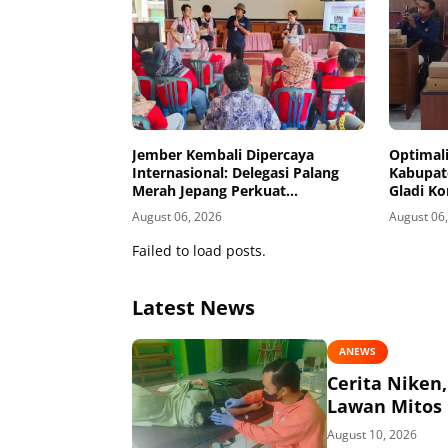
Jember Kembali Dipercaya
Optimali
Internasional: Delegasi Palang
Kabupate
Merah Jepang Perkuat
Gladi Ko
Kesiapsiagaan Bencana di
Kelud
August 06, 2026
August 06
Kawasan Pesisir dan Sekolah
Failed to load posts.
Latest News
ANEWS
Cerita Niken
Lawan Mitos
August 10, 2026