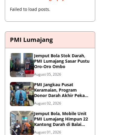
Failed to load posts.
PMI Lumajang
Jemput Bola Stok Darah,
PMI Lumajang Sasar Pustu
Oro-Oro Ombo
August 05, 2026
PMI Jangkau Pusat
Keramaian, Program
Donor Darah Akhir Pekan
di GM Plaza Lumajang
August 02, 2026
Disambut Antusias
Jemput Bola, Mobile Unit
PMI Lumajang Himpun 22
Kantong Darah di Balai
Desa Jatirejo Kunir
August 01, 2026