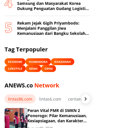
Samsung dan Masyarakat Korea
Dukung Penguatan Gudang Logistik
Darurat PMI
Rekam Jejak Gigih Priyambodo:
Menjalani Panggilan Jiwa
Kemanusiaan dari Bangku Sekolah
hingga Purna Tugas di PMI
Tag Terpopuler
EKONOMI
HUMANIORA
KHAZANAH
LIFESTYLE
NEWS
OPINI
ANEWS.co
Network
lintas86.com
lintas6.com
ceritarelawan.my.id
Peran Vital PMR di SMKN 2
Ponorogo: Pilar Kemanusiaan,
Kesiapsiagaan, dan Karakter
Ekstrakurikuler Sekolah