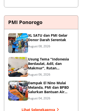
PMI Ponorogo
XL SATU dan PMI Gelar
Donor Darah Serentak
August 08, 2026
Usung Tema "Indonesia
Berdaulat, Adil, dan
Makmur", Rutan
Ponorogo Gelar Donor
August 06, 2026
Darah Kemanusiaan
Sambut HUT RI ke-81
Dampak El Nino Mulai
Melanda, PMI dan BPBD
Salurkan Bantuan Air
Bersih ke Desa Terdampak
August 04, 2026
di Ponorogo
Lihat Selengkapnya