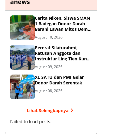
anews
Cerita Niken, Siswa SMAN
1 Badegan Donor Darah
Berani Lawan Mitos Demi
Sesama
August 10, 2026
Pererat Silaturahmi,
Ratusan Anggota dan
Instruktur Ling Tien Kung
Bumi Reog Ponorogo Gelar
August 09, 2026
Latihan Bersama di
Embung Pakel
XL SATU dan PMI Gelar
Donor Darah Serentak
August 08, 2026
Lihat Selengkapnya
Failed to load posts.