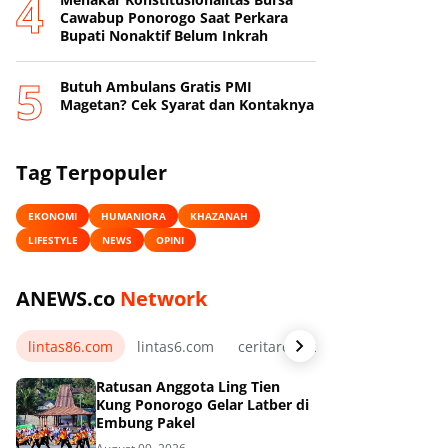
Cawabup Ponorogo Saat Perkara
Bupati Nonaktif Belum Inkrah
Butuh Ambulans Gratis PMI
Magetan? Cek Syarat dan Kontaknya
Tag Terpopuler
EKONOMI
HUMANIORA
KHAZANAH
LIFESTYLE
NEWS
OPINI
ANEWS.co
Network
lintas86.com
lintas6.com
ceritarelawan.my.id
Ratusan Anggota Ling Tien
Kung Ponorogo Gelar Latber di
Embung Pakel