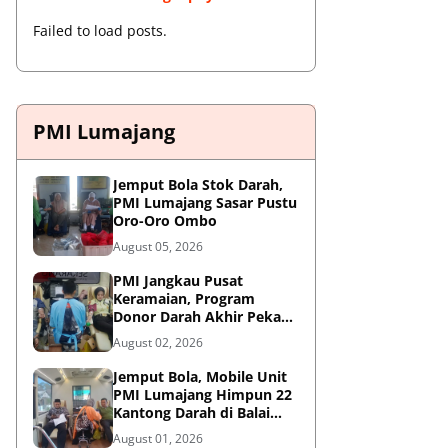
Failed to load posts.
PMI Lumajang
Jemput Bola Stok Darah,
PMI Lumajang Sasar Pustu
Oro-Oro Ombo
August 05, 2026
PMI Jangkau Pusat
Keramaian, Program
Donor Darah Akhir Pekan
di GM Plaza Lumajang
August 02, 2026
Disambut Antusias
Jemput Bola, Mobile Unit
PMI Lumajang Himpun 22
Kantong Darah di Balai
Desa Jatirejo Kunir
August 01, 2026