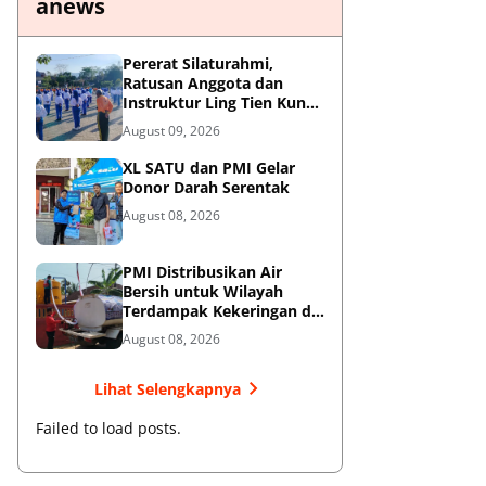
anews
Pererat Silaturahmi,
Ratusan Anggota dan
Instruktur Ling Tien Kung
Bumi Reog Ponorogo Gelar
August 09, 2026
Latihan Bersama di
Embung Pakel
XL SATU dan PMI Gelar
Donor Darah Serentak
August 08, 2026
PMI Distribusikan Air
Bersih untuk Wilayah
Terdampak Kekeringan di
Blitar
August 08, 2026
Lihat Selengkapnya
Failed to load posts.