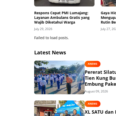
Respons Cepat PMI Lumajang:
Gaya Hi
Layanan Ambulans Gratis yang
Mengupa
Wajib Diketahui Warga
Rutin B
Lumaja
July 29, 2026
July 27, 2
Failed to load posts.
Latest News
ANEWS
Pererat Sila
Tien Kung Bu
Embung Pake
August 09, 2026
ANEWS
XL SATU dan 