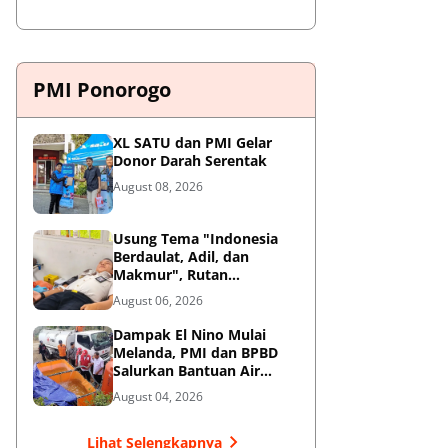
PMI Ponorogo
XL SATU dan PMI Gelar
Donor Darah Serentak
August 08, 2026
Usung Tema "Indonesia
Berdaulat, Adil, dan
Makmur", Rutan
Ponorogo Gelar Donor
August 06, 2026
Darah Kemanusiaan
Sambut HUT RI ke-81
Dampak El Nino Mulai
Melanda, PMI dan BPBD
Salurkan Bantuan Air
Bersih ke Desa Terdampak
August 04, 2026
di Ponorogo
Lihat Selengkapnya