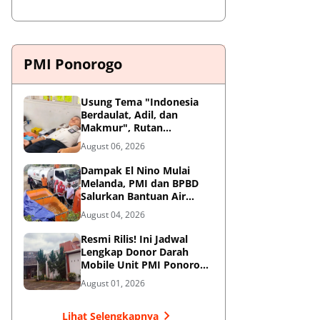
PMI Ponorogo
Usung Tema "Indonesia
Berdaulat, Adil, dan
Makmur", Rutan
Ponorogo Gelar Donor
August 06, 2026
Darah Kemanusiaan
Sambut HUT RI ke-81
Dampak El Nino Mulai
Melanda, PMI dan BPBD
Salurkan Bantuan Air
Bersih ke Desa Terdampak
August 04, 2026
di Ponorogo
Resmi Rilis! Ini Jadwal
Lengkap Donor Darah
Mobile Unit PMI Ponorogo
Agustus 2026
August 01, 2026
Lihat Selengkapnya