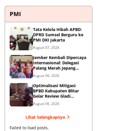
PMI
Tata Kelola Hibah APBD:
DPRD Sumsel Berguru ke
PMI DKI Jakarta
August 07, 2026
Jember Kembali Dipercaya
Internasional: Delegasi
Palang Merah Jepang
Perkuat Kesiapsiagaan
August 06, 2026
Bencana di Kawasan
Pesisir dan Sekolah
Optimalisasi Mitigasi:
BPBD Kabupaten Blitar
Gelar Review Gladi
Kontinjensi Erupsi Gunung
August 06, 2026
Kelud
Lihat Selengkapnya
Failed to load posts.