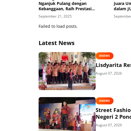
Nganjuk Pulang dengan
Juara U
Kebanggaan, Raih Prestasi
dalam J
Gemilang di Jumbara PMR X PMI
2025
September 21, 2025
September
Jatim 2025
Failed to load posts.
Latest News
ANEWS
Lisdyarita R
August 07, 2026
ANEWS
Street Fashi
Negeri 2 Pon
August 07, 2026