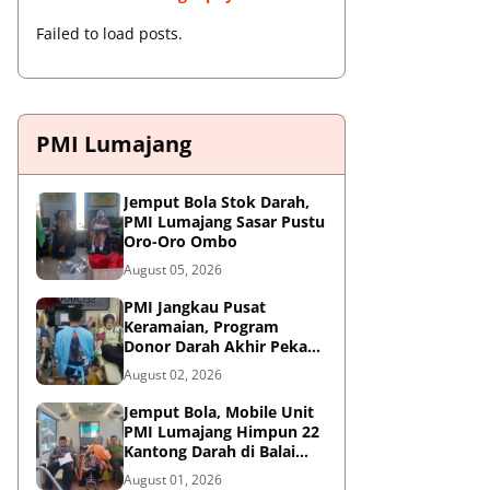
Failed to load posts.
PMI Lumajang
Jemput Bola Stok Darah,
PMI Lumajang Sasar Pustu
Oro-Oro Ombo
August 05, 2026
PMI Jangkau Pusat
Keramaian, Program
Donor Darah Akhir Pekan
di GM Plaza Lumajang
August 02, 2026
Disambut Antusias
Jemput Bola, Mobile Unit
PMI Lumajang Himpun 22
Kantong Darah di Balai
Desa Jatirejo Kunir
August 01, 2026