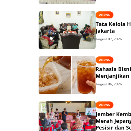
ANEWS
Tata Kelola 
Jakarta
August 07, 2026
ANEWS
Rahasia Bisn
Menjanjikan
August 06, 2026
ANEWS
Jember Kemba
Merah Jepang
Pesisir dan S