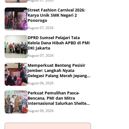
August 07, 2026
Street Fashion Carnival 2026:
Karya Unik SMK Negeri 2
Ponorogo
August 07, 2026
DPRD Sumsel Pelajari Tata
Kelola Dana Hibah APBD di PMI
DKI Jakarta
August 07, 2026
Memperkuat Benteng Pesisir
Jember: Langkah Nyata
Delegasi Palang Merah Jepang
Dampingi Relawan dan Sekolah
August 06, 2026
Tangguh Bencana
Perkuat Pemulihan Pasca-
Bencana, PMI dan Mitra
Internasional Salurkan Shelter
Toolkit untuk 1.200 Keluarga di
August 06, 2026
Aceh Utara