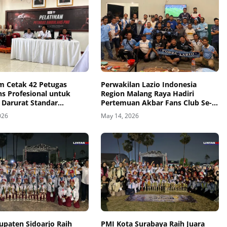
im Cetak 42 Petugas
Perwakilan Lazio Indonesia
s Profesional untuk
Region Malang Raya Hadiri
 Darurat Standar
Pertemuan Akbar Fans Club Se-
ional
Jawa Timur di Gresik
026
May 14, 2026
upaten Sidoarjo Raih
PMI Kota Surabaya Raih Juara