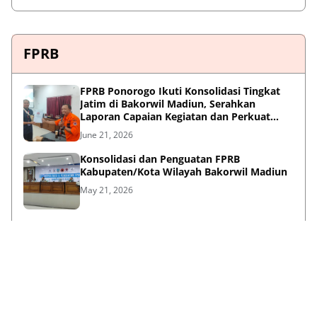
FPRB
FPRB Ponorogo Ikuti Konsolidasi Tingkat
Jatim di Bakorwil Madiun, Serahkan
Laporan Capaian Kegiatan dan Perkuat
Sinergi Pentahelix
June 21, 2026
Konsolidasi dan Penguatan FPRB
Kabupaten/Kota Wilayah Bakorwil Madiun
May 21, 2026
Peran Strategis F-PRB dalam Mewujudkan
Ketangguhan Daerah Melalui Kolaborasi
Pentahelix
May 15, 2026
Lihat Selengkapnya