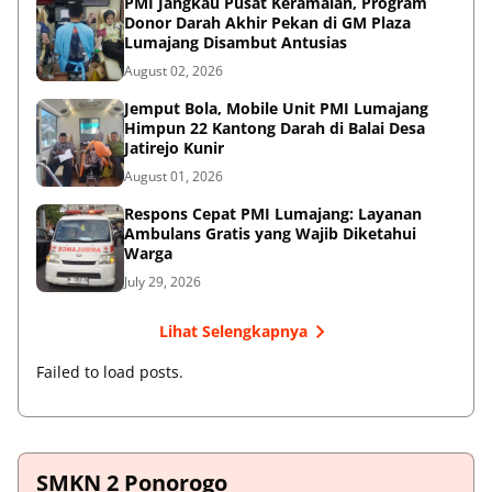
PMI Jangkau Pusat Keramaian, Program
Donor Darah Akhir Pekan di GM Plaza
Lumajang Disambut Antusias
August 02, 2026
Jemput Bola, Mobile Unit PMI Lumajang
Himpun 22 Kantong Darah di Balai Desa
Jatirejo Kunir
August 01, 2026
Respons Cepat PMI Lumajang: Layanan
Ambulans Gratis yang Wajib Diketahui
Warga
July 29, 2026
Lihat Selengkapnya
Failed to load posts.
SMKN 2 Ponorogo