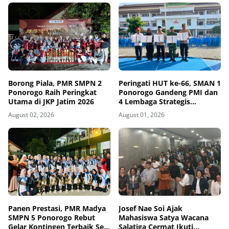
Kerja
Borong Piala, PMR SMPN 2
Peringati HUT ke-66, SMAN 1
Ponorogo Raih Peringkat
Ponorogo Gandeng PMI dan
Utama di JKP Jatim 2026
4 Lembaga Strategis
Tegakkan Sekolah
August 02, 2026
August 01, 2026
Berintegritas, Sesmenko
Dorong Sinergi Alumni
Nasional
Panen Prestasi, PMR Madya
Josef Nae Soi Ajak
SMPN 5 Ponorogo Rebut
Mahasiswa Satya Wacana
Gelar Kontingen Terbaik Se-
Salatiga Cermat Ikuti