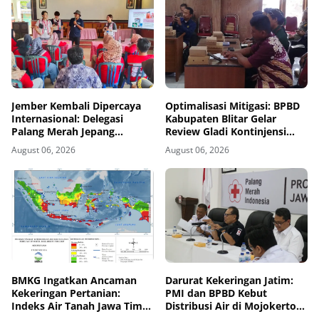
Jember Kembali Dipercaya
Optimalisasi Mitigasi: BPBD
Internasional: Delegasi
Kabupaten Blitar Gelar
Palang Merah Jepang
Review Gladi Kontinjensi
Perkuat Kesiapsiagaan
Erupsi Gunung Kelud
August 06, 2026
August 06, 2026
Bencana di Kawasan Pesisir
dan Sekolah
BMKG Ingatkan Ancaman
Darurat Kekeringan Jatim:
Kekeringan Pertanian:
PMI dan BPBD Kebut
Indeks Air Tanah Jawa Timur
Distribusi Air di Mojokerto-
Agustus 2026 Masuk
Pasuruan