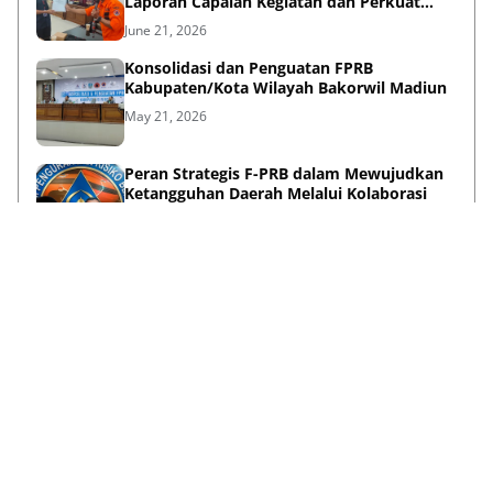
Laporan Capaian Kegiatan dan Perkuat
Sinergi Pentahelix
June 21, 2026
Konsolidasi dan Penguatan FPRB
Kabupaten/Kota Wilayah Bakorwil Madiun
May 21, 2026
Peran Strategis F-PRB dalam Mewujudkan
Ketangguhan Daerah Melalui Kolaborasi
Pentahelix
May 15, 2026
Lihat Selengkapnya
Failed to load posts.