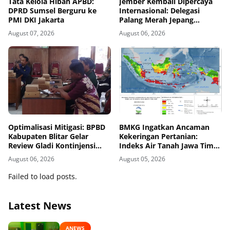
Tata Kelola Hibah APBD:
Jember Kembali Dipercaya
DPRD Sumsel Berguru ke
Internasional: Delegasi
PMI DKI Jakarta
Palang Merah Jepang
Perkuat Kesiapsiagaan
August 07, 2026
August 06, 2026
Bencana di Kawasan Pesisir
dan Sekolah
Optimalisasi Mitigasi: BPBD
BMKG Ingatkan Ancaman
Kabupaten Blitar Gelar
Kekeringan Pertanian:
Review Gladi Kontinjensi
Indeks Air Tanah Jawa Timur
Erupsi Gunung Kelud
Agustus 2026 Masuk
August 06, 2026
August 05, 2026
Kategori Kurang
Failed to load posts.
Latest News
ANEWS