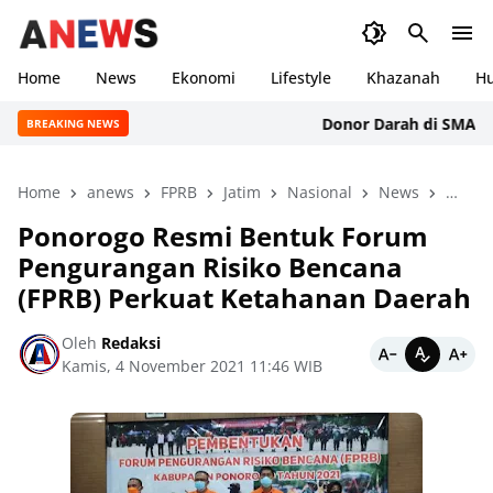
Home
News
Ekonomi
Lifestyle
Khazanah
H
Donor Darah di SMAN 1 Bad
BREAKING NEWS
Home
anews
FPRB
Jatim
Nasional
News
perist
Ponorogo Resmi Bentuk Forum
Pengurangan Risiko Bencana
(FPRB) Perkuat Ketahanan Daerah
Oleh
Redaksi
Kamis, 4 November 2021 11:46 WIB