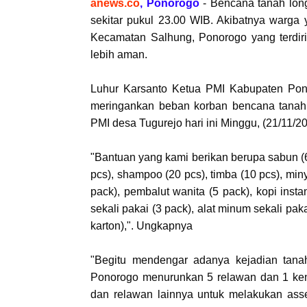
anews.co
, Ponorogo
- Bencana tanah long
sekitar pukul 23.00 WIB. Akibatnya warga
Kecamatan Salhung, Ponorogo yang terdiri
lebih aman.
Luhur Karsanto Ketua PMI Kabupaten Pon
meringankan beban korban bencana tanah
PMI desa Tugurejo hari ini Minggu, (21/11/
"Bantuan yang kami berikan berupa
s
abun (6
pcs), shampoo (20 pcs), timba (10 pcs), miny
pack), pembalut wanita (5 pack), kopi instan
sekali pakai (3 pack), alat minum sekali paka
karton),". Ungkapnya
"Begitu mendengar adanya kejadian tana
Ponorogo menurunkan 5 relawan dan 1 ke
dan relawan lainnya untuk melakukan asse