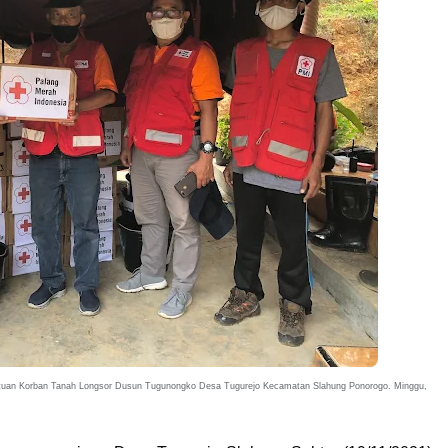
tuan Korban Tanah Longsor Dusun Tugunongko Desa Tugurejo Kecamatan Slahung Ponorogo. Minggu,