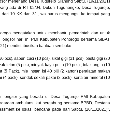
sor menerjang Desa Tugurejo Slahung Sabtu, (19/11/2021)
 yang ada di RT 03/04, Dukuh Tugunongko, Desa Tugurejo,
 dari 10 KK dari 31 jiwa harus mengungsi ke tempat yang
orogo mengatakan untuk membantu pemerintah dan untuk
 longsor hari ini PMI Kabupaten Ponorogo bersama SIBAT
2021) mendistribusikan bantuan sembako
0 pcs), sabun cuci (10 pcs), sikat gigi (31 pcs), pasta gigi (20
ak telon (5 pcs), minyak kayu putih (10 pcs) , tolak angin (10
t (5 Pack), mie instan isi 40 biji (2 karton) peralatan makan
i (4 pack), sendok sekali pakai (2 pack), serta air mineral (10
h longsor yang berada di Desa Tugurejo PMI Kabupaten
ndaraan ambulans ikut bergabung bersama BPBD, Destana
ssment ke lokasi bencana pada hari Sabtu, (20/11/2021)".