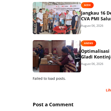
ACEH
Jangkau 16 D
CVA PMI Salur
August 06, 2026
ANEWS
Optimalisasi
Gladi Kontin
August 06, 2026
Failed to load posts.
Li
Post a Comment