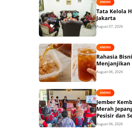
ANEWS
Tata Kelola 
Jakarta
August 07, 2026
ANEWS
Rahasia Bisn
Menjanjikan
August 06, 2026
ANEWS
Jember Kemba
Merah Jepang
Pesisir dan S
August 06, 2026