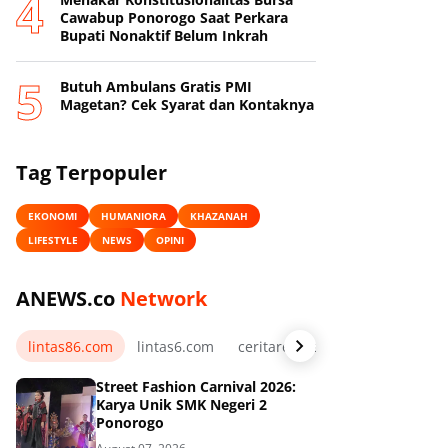
Cawabup Ponorogo Saat Perkara
Bupati Nonaktif Belum Inkrah
Butuh Ambulans Gratis PMI
Magetan? Cek Syarat dan Kontaknya
Tag Terpopuler
EKONOMI
HUMANIORA
KHAZANAH
LIFESTYLE
NEWS
OPINI
ANEWS.co
Network
lintas86.com
lintas6.com
ceritarelawan.my.id
Street Fashion Carnival 2026:
Karya Unik SMK Negeri 2
Ponorogo