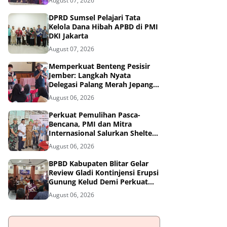
August 07, 2026
DPRD Sumsel Pelajari Tata
Kelola Dana Hibah APBD di PMI
DKI Jakarta
August 07, 2026
Memperkuat Benteng Pesisir
Jember: Langkah Nyata
Delegasi Palang Merah Jepang
Dampingi Relawan dan Sekolah
August 06, 2026
Tangguh Bencana
Perkuat Pemulihan Pasca-
Bencana, PMI dan Mitra
Internasional Salurkan Shelter
Toolkit untuk 1.200 Keluarga di
August 06, 2026
Aceh Utara
BPBD Kabupaten Blitar Gelar
Review Gladi Kontinjensi Erupsi
Gunung Kelud Demi Perkuat
Mitigasi Bencana
August 06, 2026