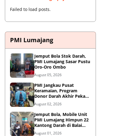
Failed to load posts.
PMI Lumajang
Jemput Bola Stok Darah,
PMI Lumajang Sasar Pustu
Oro-Oro Ombo
August 05, 2026
PMI Jangkau Pusat
Keramaian, Program
Donor Darah Akhir Pekan
di GM Plaza Lumajang
August 02, 2026
Disambut Antusias
Jemput Bola, Mobile Unit
PMI Lumajang Himpun 22
Kantong Darah di Balai
Desa Jatirejo Kunir
August 01, 2026