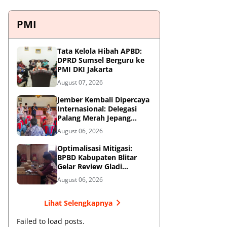
PMI
Tata Kelola Hibah APBD:
DPRD Sumsel Berguru ke
PMI DKI Jakarta
August 07, 2026
Jember Kembali Dipercaya
Internasional: Delegasi
Palang Merah Jepang
Perkuat Kesiapsiagaan
August 06, 2026
Bencana di Kawasan
Pesisir dan Sekolah
Optimalisasi Mitigasi:
BPBD Kabupaten Blitar
Gelar Review Gladi
Kontinjensi Erupsi Gunung
August 06, 2026
Kelud
Lihat Selengkapnya
Failed to load posts.