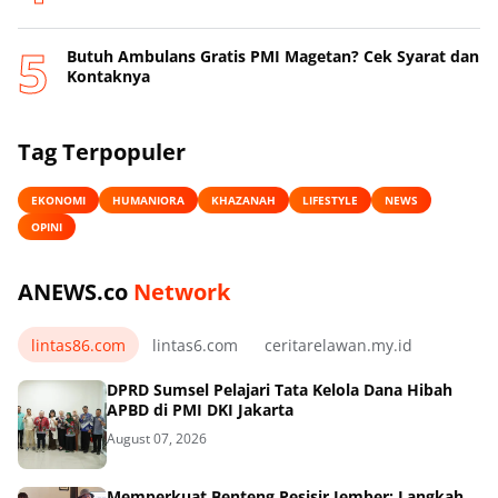
Butuh Ambulans Gratis PMI Magetan? Cek Syarat dan
Kontaknya
Tag Terpopuler
EKONOMI
HUMANIORA
KHAZANAH
LIFESTYLE
NEWS
OPINI
ANEWS.co
Network
lintas86.com
lintas6.com
ceritarelawan.my.id
DPRD Sumsel Pelajari Tata Kelola Dana Hibah
APBD di PMI DKI Jakarta
August 07, 2026
Memperkuat Benteng Pesisir Jember: Langkah