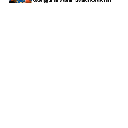
Ketangguhan Daerah Melalui Kolaborasi
Pentahelix
May 15, 2026
Lihat Selengkapnya
Failed to load posts.
Tentang Kami
Disclaimer
Privacy Policy
Terms & Conditions
Pedoman Media Siber
Kontak Kami
© 2026
ANews.co
| All rights reserved.