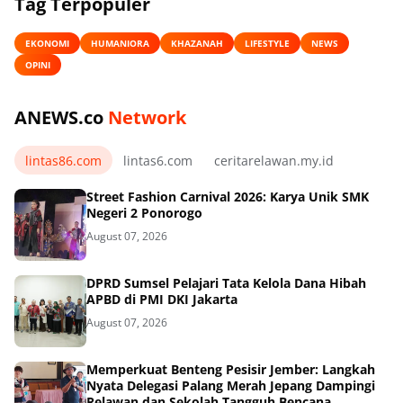
Tag Terpopuler
EKONOMI
HUMANIORA
KHAZANAH
LIFESTYLE
NEWS
OPINI
ANEWS.co
Network
lintas86.com
lintas6.com
ceritarelawan.my.id
Street Fashion Carnival 2026: Karya Unik SMK
Negeri 2 Ponorogo
August 07, 2026
DPRD Sumsel Pelajari Tata Kelola Dana Hibah
APBD di PMI DKI Jakarta
August 07, 2026
Memperkuat Benteng Pesisir Jember: Langkah
Nyata Delegasi Palang Merah Jepang Dampingi
Relawan dan Sekolah Tangguh Bencana