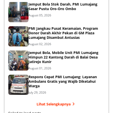
Jemput Bola Stok Darah, PMI Lumajang
Sasar Pustu Oro-Oro Ombo
August 05, 2026
PMI Jangkau Pusat Keramaian, Program
Donor Darah Akhir Pekan di GM Plaza
Lumajang Disambut Antusias
August 02, 2026
Jemput Bola, Mobile Unit PMI Lumajang
Himpun 22 Kantong Darah di Balai Desa
Jatirejo Kunir
August 01, 2026
Respons Cepat PMI Lumajang: Layanan
Ambulans Gratis yang Wajib Diketahui
Warga
July 29, 2026
Lihat Selengkapnya