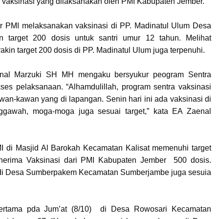
 vaksinasi yang dilaksanakan oleh PMI Kabupaten Jember.
ator PMI melaksanakan vaksinasi di PP. Madinatul Ulum Desa
target 200 dosis untuk santri umur 12 tahun. Melihat
akin target 200 dosis di PP. Madinatul Ulum juga terpenuhi.
nal Marzuki SH MH mengaku bersyukur peogram Sentra
ses pelaksanaan. “Alhamdulillah, program sentra vaksinasi
wan-kawan yang di lapangan. Senin hari ini ada vaksinasi di
gawah, moga-moga juga sesuai target,” kata EA Zaenal
MI di Masjid Al Barokah Kecamatan Kalisat memenuhi target
enerima Vaksinasi dari PMI Kabupaten Jember 500 dosis.
) di Desa Sumberpakem Kecamatan Sumberjambe juga sesuia
pertama pda Jum’at (8/10) di Desa Rowosari Kecamatan