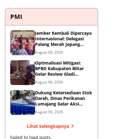
PMI
Jember Kembali Dipercaya
Internasional: Delegasi
Palang Merah Jepang
Perkuat Kesiapsiagaan
August 06, 2026
Bencana di Kawasan
Pesisir dan Sekolah
Optimalisasi Mitigasi:
BPBD Kabupaten Blitar
Gelar Review Gladi
Kontinjensi Erupsi Gunung
August 06, 2026
Kelud
Dukung Ketersediaan Stok
Darah, Dinas Perikanan
Lumajang Gelar Aksi
Donor Darah
August 06, 2026
Lihat Selengkapnya
Failed to load posts.