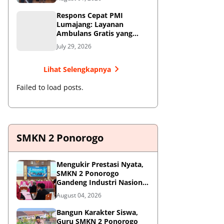
Respons Cepat PMI
Lumajang: Layanan
Ambulans Gratis yang
Wajib Diketahui Warga
July 29, 2026
Lihat Selengkapnya
Failed to load posts.
SMKN 2 Ponorogo
Mengukir Prestasi Nyata,
SMKN 2 Ponorogo
Gandeng Industri Nasional
Demi Sesuaikan
August 04, 2026
Kurikulum dengan
Kebutuhan Dunia Kerja
Bangun Karakter Siswa,
Guru SMKN 2 Ponorogo