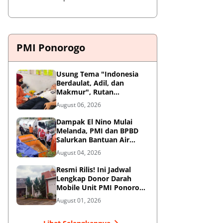
PMI Ponorogo
Usung Tema "Indonesia
Berdaulat, Adil, dan
Makmur", Rutan
Ponorogo Gelar Donor
August 06, 2026
Darah Kemanusiaan
Sambut HUT RI ke-81
Dampak El Nino Mulai
Melanda, PMI dan BPBD
Salurkan Bantuan Air
Bersih ke Desa Terdampak
August 04, 2026
di Ponorogo
Resmi Rilis! Ini Jadwal
Lengkap Donor Darah
Mobile Unit PMI Ponorogo
Agustus 2026
August 01, 2026