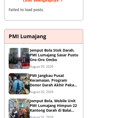
Lihat Selengkapnya
Failed to load posts.
PMI Lumajang
Jemput Bola Stok Darah,
PMI Lumajang Sasar Pustu
Oro-Oro Ombo
August 05, 2026
PMI Jangkau Pusat
Keramaian, Program
Donor Darah Akhir Pekan
di GM Plaza Lumajang
August 02, 2026
Disambut Antusias
Jemput Bola, Mobile Unit
PMI Lumajang Himpun 22
Kantong Darah di Balai
Desa Jatirejo Kunir
August 01, 2026