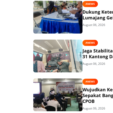
ANEWS
Dukung Keter
Lumajang Gel
August 06, 2026
ANEWS
Jaga Stabili
31 Kantong D
August 06, 2026
ANEWS
Wujudkan Kem
Sepakat Bang
CPOB
August 06, 2026