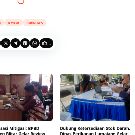
M
JEMBER
PERISTIWA
...
sasi Mitigasi: BPBD
Dukung Ketersediaan Stok Darah,
n Blitar Gelar Review
Dinas Perikanan Lumajang Gelar