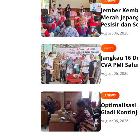
ANEWS
Jember Kemba
Merah Jepang
Pesisir dan S
August 06, 2026
ACEH
Jangkau 16 D
CVA PMI Salur
August 06, 2026
ANEWS
Optimalisasi
Gladi Kontin
August 06, 2026