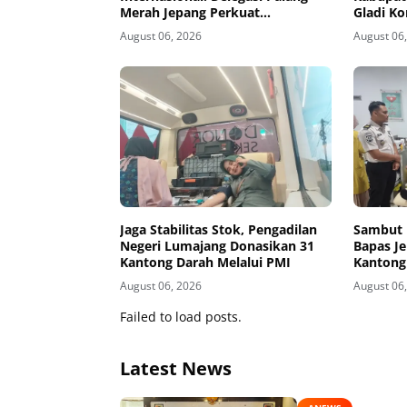
Merah Jepang Perkuat
Gladi Ko
Kesiapsiagaan Bencana di
Kelud
August 06, 2026
August 06
Kawasan Pesisir dan Sekolah
Jaga Stabilitas Stok, Pengadilan
Sambut 
Negeri Lumajang Donasikan 31
Bapas J
Kantong Darah Melalui PMI
Kantong
August 06, 2026
August 06
Failed to load posts.
Latest News