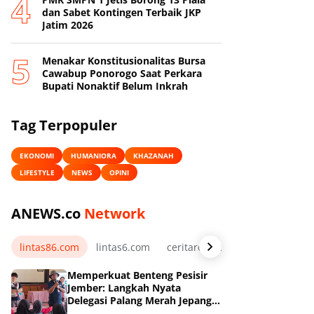
dan Sabet Kontingen Terbaik JKP
Jatim 2026
Menakar Konstitusionalitas Bursa
Cawabup Ponorogo Saat Perkara
Bupati Nonaktif Belum Inkrah
Tag Terpopuler
EKONOMI
HUMANIORA
KHAZANAH
LIFESTYLE
NEWS
OPINI
ANEWS.co
Network
lintas86.com
lintas6.com
ceritarelawan.my.id
Memperkuat Benteng Pesisir
Jember: Langkah Nyata
Delegasi Palang Merah Jepang
Dampingi Relawan dan Sekolah