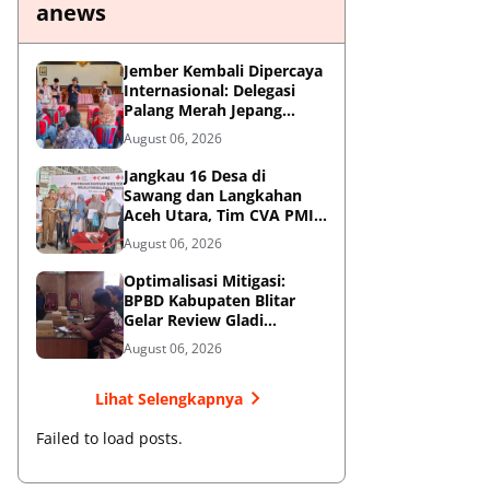
anews
Jember Kembali Dipercaya
Internasional: Delegasi
Palang Merah Jepang
Perkuat Kesiapsiagaan
August 06, 2026
Bencana di Kawasan
Pesisir dan Sekolah
Jangkau 16 Desa di
Sawang dan Langkahan
Aceh Utara, Tim CVA PMI
Salurkan 1.200 Paket
August 06, 2026
Shelter Toolkit
Optimalisasi Mitigasi:
BPBD Kabupaten Blitar
Gelar Review Gladi
Kontinjensi Erupsi Gunung
August 06, 2026
Kelud
Lihat Selengkapnya
Failed to load posts.