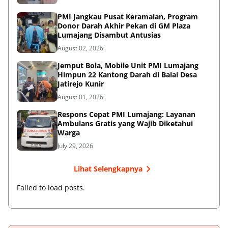
PMI Jangkau Pusat Keramaian, Program
Donor Darah Akhir Pekan di GM Plaza
Lumajang Disambut Antusias
August 02, 2026
Jemput Bola, Mobile Unit PMI Lumajang
Himpun 22 Kantong Darah di Balai Desa
Jatirejo Kunir
August 01, 2026
Respons Cepat PMI Lumajang: Layanan
Ambulans Gratis yang Wajib Diketahui
Warga
July 29, 2026
Lihat Selengkapnya
Failed to load posts.