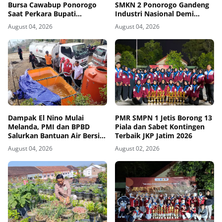
Bursa Cawabup Ponorogo
SMKN 2 Ponorogo Gandeng
Saat Perkara Bupati
Industri Nasional Demi
Nonaktif Belum Inkrah
Sesuaikan Kurikulum
August 04, 2026
August 04, 2026
dengan Kebutuhan Dunia
Kerja
Dampak El Nino Mulai
PMR SMPN 1 Jetis Borong 13
Melanda, PMI dan BPBD
Piala dan Sabet Kontingen
Salurkan Bantuan Air Bersih
Terbaik JKP Jatim 2026
ke Desa Terdampak di
August 04, 2026
August 02, 2026
Ponorogo