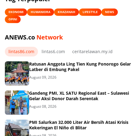
EKONOMI
HUMANIORA
KHAZANAH
LIFESTYLE
NEWS
OPINI
ANEWS.co
Network
lintas86.com
lintas6.com
ceritarelawan.my.id
Ratusan Anggota Ling Tien Kung Ponorogo Gelar
Latber di Embung Pakel
August 09, 2026
Gandeng PMI, XL SATU Regional East – Sulawesi
Gelar Aksi Donor Darah Serentak
August 08, 2026
PMI Salurkan 32.000 Liter Air Bersih Atasi Krisis
Kekeringan El Niño di Blitar
August 08, 2026