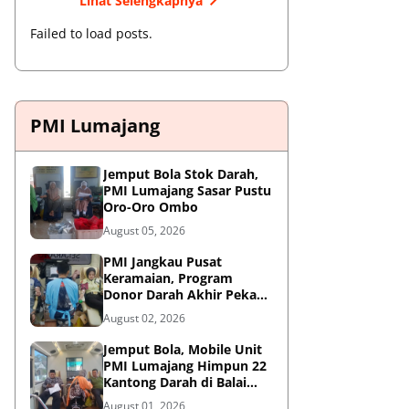
Lihat Selengkapnya
Failed to load posts.
PMI Lumajang
Jemput Bola Stok Darah,
PMI Lumajang Sasar Pustu
Oro-Oro Ombo
August 05, 2026
PMI Jangkau Pusat
Keramaian, Program
Donor Darah Akhir Pekan
di GM Plaza Lumajang
August 02, 2026
Disambut Antusias
Jemput Bola, Mobile Unit
PMI Lumajang Himpun 22
Kantong Darah di Balai
Desa Jatirejo Kunir
August 01, 2026