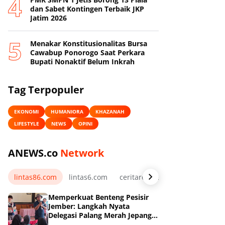
dan Sabet Kontingen Terbaik JKP
Jatim 2026
Menakar Konstitusionalitas Bursa
Cawabup Ponorogo Saat Perkara
Bupati Nonaktif Belum Inkrah
Tag Terpopuler
EKONOMI
HUMANIORA
KHAZANAH
LIFESTYLE
NEWS
OPINI
ANEWS.co
Network
lintas86.com
lintas6.com
ceritarelawan.my.id
Memperkuat Benteng Pesisir
Jember: Langkah Nyata
Delegasi Palang Merah Jepang
Dampingi Relawan dan Sekolah