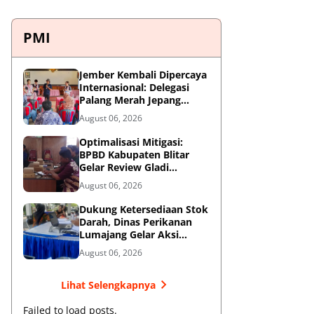
PMI
Jember Kembali Dipercaya
Internasional: Delegasi
Palang Merah Jepang
Perkuat Kesiapsiagaan
August 06, 2026
Bencana di Kawasan
Pesisir dan Sekolah
Optimalisasi Mitigasi:
BPBD Kabupaten Blitar
Gelar Review Gladi
Kontinjensi Erupsi Gunung
August 06, 2026
Kelud
Dukung Ketersediaan Stok
Darah, Dinas Perikanan
Lumajang Gelar Aksi
Donor Darah
August 06, 2026
Lihat Selengkapnya
Failed to load posts.