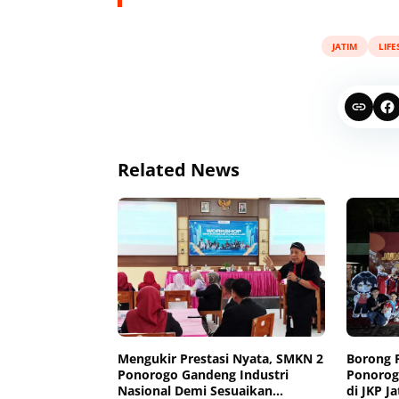
JATIM
LIFE
Related News
Mengukir Prestasi Nyata, SMKN 2
Borong 
Ponorogo Gandeng Industri
Ponorog
Nasional Demi Sesuaikan
di JKP J