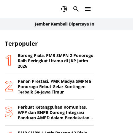
Jember Kembali Dipercaya Internasional: Delegasi Palang
Terpopuler
Borong Piala, PMR SMPN 2 Ponorogo
Raih Peringkat Utama di JKP Jatim
2026
Panen Prestasi, PMR Madya SMPN 5
Ponorogo Rebut Gelar Kontingen
Terbaik Se-Jawa Timur
Perkuat Ketangguhan Komunitas,
WFP dan BNPB Dorong Integrasi
Panduan AMPD dalam Pendekatan
Destana
PMR SMPN 1 Jetis Borong 13 Piala