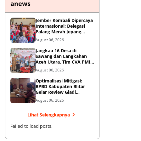
anews
Jember Kembali Dipercaya
Internasional: Delegasi
Palang Merah Jepang
Perkuat Kesiapsiagaan
August 06, 2026
Bencana di Kawasan
Pesisir dan Sekolah
Jangkau 16 Desa di
Sawang dan Langkahan
Aceh Utara, Tim CVA PMI
Salurkan 1.200 Paket
August 06, 2026
Shelter Toolkit
Optimalisasi Mitigasi:
BPBD Kabupaten Blitar
Gelar Review Gladi
Kontinjensi Erupsi Gunung
August 06, 2026
Kelud
Lihat Selengkapnya
Failed to load posts.