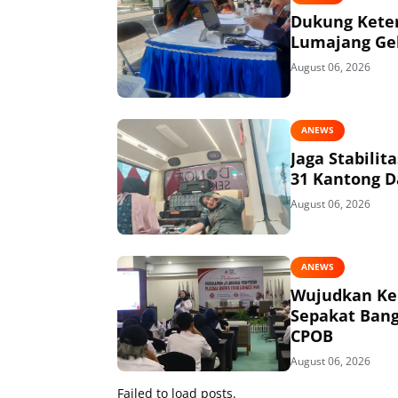
Dukung Keter
Lumajang Gel
August 06, 2026
ANEWS
Jaga Stabili
31 Kantong D
August 06, 2026
ANEWS
Wujudkan Kem
Sepakat Bang
CPOB
August 06, 2026
Failed to load posts.