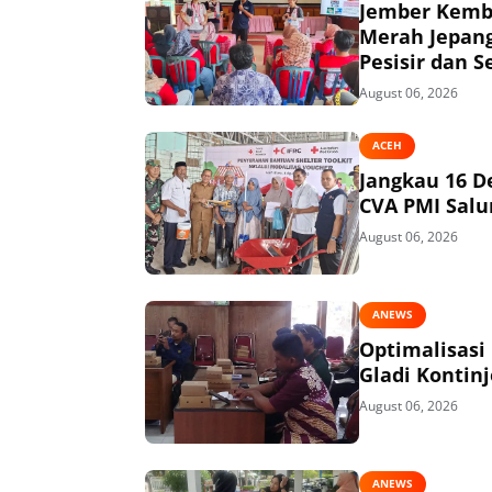
Jember Kemba
Merah Jepang
Pesisir dan S
August 06, 2026
ACEH
Jangkau 16 D
CVA PMI Salur
August 06, 2026
ANEWS
Optimalisasi
Gladi Kontin
August 06, 2026
ANEWS