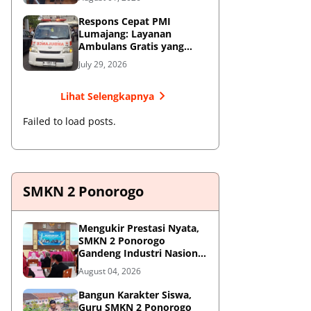
Respons Cepat PMI
Lumajang: Layanan
Ambulans Gratis yang
Wajib Diketahui Warga
July 29, 2026
Lihat Selengkapnya
Failed to load posts.
SMKN 2 Ponorogo
Mengukir Prestasi Nyata,
SMKN 2 Ponorogo
Gandeng Industri Nasional
Demi Sesuaikan
August 04, 2026
Kurikulum dengan
Kebutuhan Dunia Kerja
Bangun Karakter Siswa,
Guru SMKN 2 Ponorogo