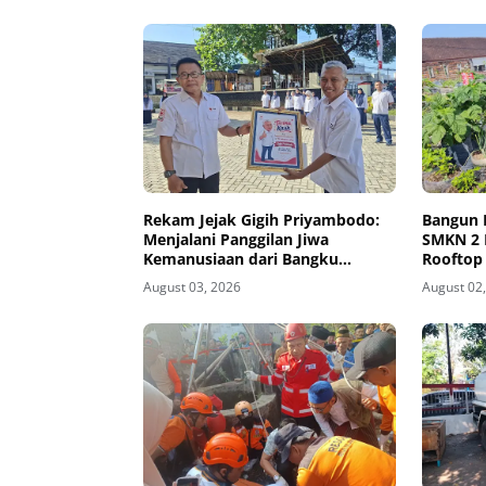
Rekam Jejak Gigih Priyambodo:
Bangun 
Menjalani Panggilan Jiwa
SMKN 2 
Kemanusiaan dari Bangku
Rooftop
Sekolah hingga Purna Tugas di
Pangan
August 03, 2026
August 02
PMI