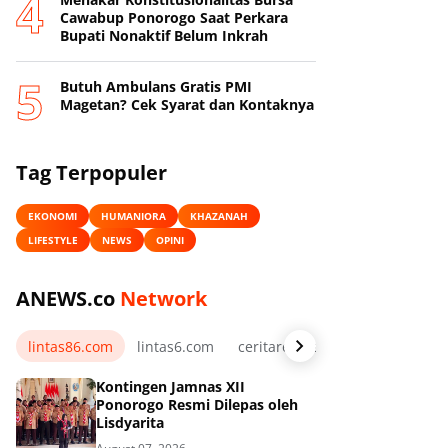
Cawabup Ponorogo Saat Perkara
Bupati Nonaktif Belum Inkrah
Butuh Ambulans Gratis PMI
Magetan? Cek Syarat dan Kontaknya
Tag Terpopuler
EKONOMI
HUMANIORA
KHAZANAH
LIFESTYLE
NEWS
OPINI
ANEWS.co
Network
lintas86.com
lintas6.com
ceritarelawan.my.id
Kontingen Jamnas XII
Ponorogo Resmi Dilepas oleh
Lisdyarita