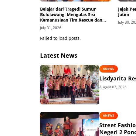
Belajar dari Tragedi Sumur
Jejak P
Bululawang: Mengulas Sisi
Jatim
Kemanusiaan Tim Rescue dan
July 30, 2
Pentingnya Amankan Sumur
July 31, 2026
Aktif di Permukiman
Failed to load posts.
Latest News
ANEWS
Lisdyarita R
August 07, 2026
ANEWS
Street Fashi
Negeri 2 Pon