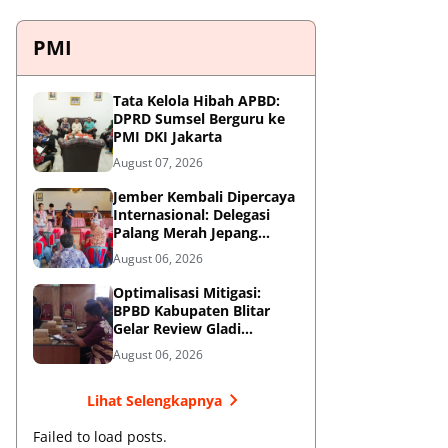
PMI
Tata Kelola Hibah APBD:
DPRD Sumsel Berguru ke
PMI DKI Jakarta
August 07, 2026
Jember Kembali Dipercaya
Internasional: Delegasi
Palang Merah Jepang
Perkuat Kesiapsiagaan
August 06, 2026
Bencana di Kawasan
Pesisir dan Sekolah
Optimalisasi Mitigasi:
BPBD Kabupaten Blitar
Gelar Review Gladi
Kontinjensi Erupsi Gunung
August 06, 2026
Kelud
Lihat Selengkapnya
Failed to load posts.