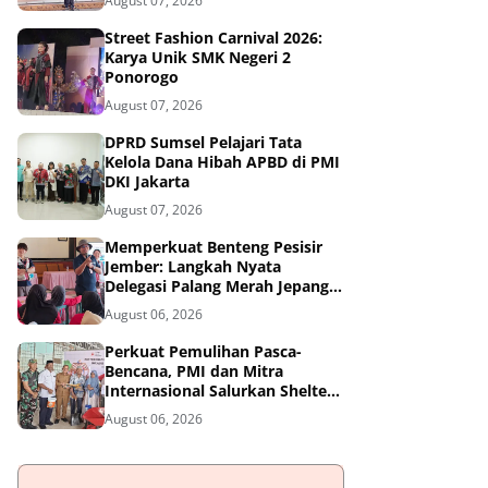
August 07, 2026
Street Fashion Carnival 2026:
Karya Unik SMK Negeri 2
Ponorogo
August 07, 2026
DPRD Sumsel Pelajari Tata
Kelola Dana Hibah APBD di PMI
DKI Jakarta
August 07, 2026
Memperkuat Benteng Pesisir
Jember: Langkah Nyata
Delegasi Palang Merah Jepang
Dampingi Relawan dan Sekolah
August 06, 2026
Tangguh Bencana
Perkuat Pemulihan Pasca-
Bencana, PMI dan Mitra
Internasional Salurkan Shelter
Toolkit untuk 1.200 Keluarga di
August 06, 2026
Aceh Utara