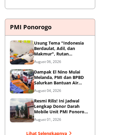
PMI Ponorogo
Usung Tema "Indonesia
Berdaulat, Adil, dan
Makmur", Rutan
Ponorogo Gelar Donor
August 06, 2026
Darah Kemanusiaan
Sambut HUT RI ke-81
Dampak El Nino Mulai
Melanda, PMI dan BPBD
Salurkan Bantuan Air
Bersih ke Desa Terdampak
August 04, 2026
di Ponorogo
Resmi Rilis! Ini Jadwal
Lengkap Donor Darah
Mobile Unit PMI Ponorogo
Agustus 2026
August 01, 2026
Lihat Selengkapnya