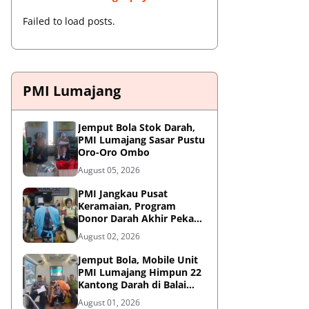
Failed to load posts.
PMI Lumajang
Jemput Bola Stok Darah,
PMI Lumajang Sasar Pustu
Oro-Oro Ombo
August 05, 2026
PMI Jangkau Pusat
Keramaian, Program
Donor Darah Akhir Pekan
di GM Plaza Lumajang
August 02, 2026
Disambut Antusias
Jemput Bola, Mobile Unit
PMI Lumajang Himpun 22
Kantong Darah di Balai
Desa Jatirejo Kunir
August 01, 2026